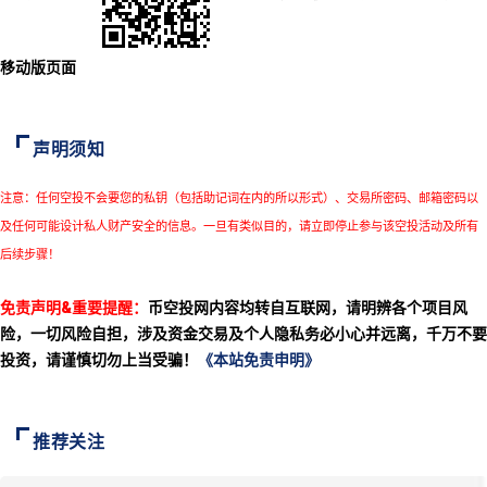
移动版页面
声明须知
注意：任何空投不会要您的私钥（包括助记词在内的所以形式）、交易所密码、邮箱密码以
及任何可能设计私人财产安全的信息。一旦有类似目的，请立即停止参与该空投活动及所有
后续步骤！
免责声明&重要提醒：
币空投网内容均转自互联网，请明辨各个项目风
险，一切风险自担，涉及资金交易及个人隐私务必小心并远离，千万不要
投资，请谨慎切勿上当受骗！
《本站免责申明》
推荐关注