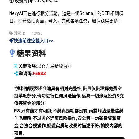
收录时间:
2025/06/04
NexyAI正在進行積分活動，這是一個Solana上的DEFI相關項
目，打开活动页面，登入，完成各项任务，邀请获得更多！
活动ID
12930
快速前往空投入口>>
糖果资料
关键攻略:
以官方最新版为准
邀请码:
F58SZ
*资料兼顾表述准确具有相对完整性,供且仅供理解免费空
投羊毛部分,请勿进行任何风险操作,远离一切涉及投资&充
值等资金的部分!
PS.只有薅才有可能,不薅真是毛都没有,雨露均沾是最佳薅
羊毛策略,不过务必远离风险操作,安全第一勿碰投资和资
金,合法合规操作,规避实质与收录时描述不符/偷换内容的
项目.