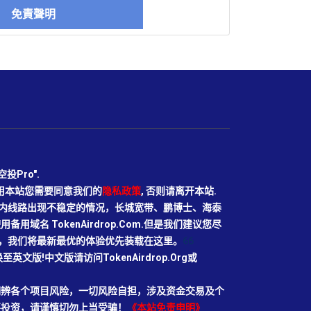
免責聲明
Pro".
使用本站您需要同意我们的
隐私政策
, 否则请离开本站.
N目前国内线路出现不稳定的情况，长城宽带、鹏博士、海泰
域名 TokenAirdrop.Com.但是我们建议您尽
rg域名，我们将最新最优的体验优先装载在这里。
66
切换至英文版!中文版请访问TokenAirdrop.Org或
明辨各个项目风险，一切风险自担，涉及资金交易及个
要投资，请谨慎切勿上当受骗！
《本站免责申明》