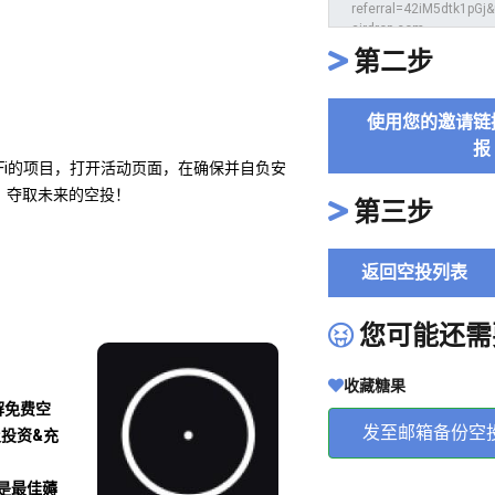
第二步
使用您的邀请链
报
BTCFi的项目，打开活动页面，在确保并自负安
，夺取未来的空投！
第三步
返回空投列表
您可能还需
收藏糖果
解免费空
发至邮箱备份空
及投资&充
沾是最佳薅