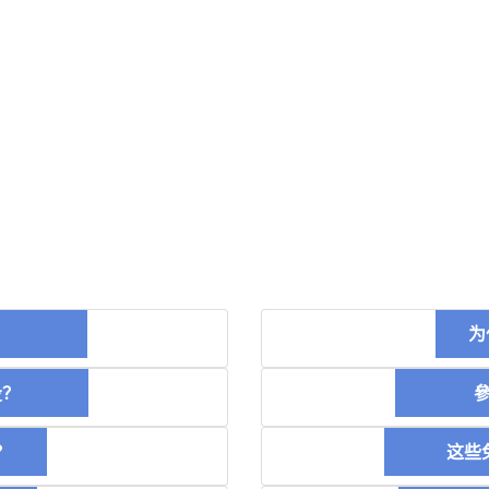
币？
为
空投？
參加
？
这些免