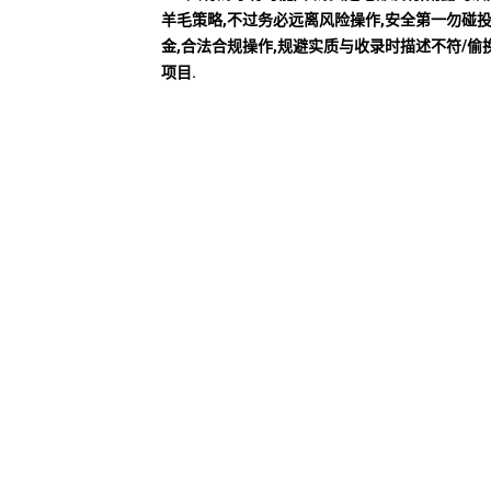
羊毛策略,不过务必远离风险操作,安全第一勿碰
金,合法合规操作,规避实质与收录时描述不符/偷
项目.