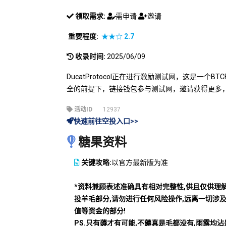
领取需求:
需申请
邀请
重要程度:
★★☆
2.7
收录时间:
2025/06/09
DucatProtocol正在进行激励测试网，这是一个
全的前提下，链接钱包参与测试网，邀请获得更多
活动ID
12937
快速前往空投入口>>
糖果资料
关键攻略:
以官方最新版为准
*资料兼顾表述准确具有相对完整性,供且仅供理
投羊毛部分,请勿进行任何风险操作,远离一切涉
值等资金的部分!
PS.只有薅才有可能,不薅真是毛都没有,雨露均