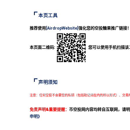
本页工具
推荐使用
[AirdropWebsite]
强化您的空投糖果推广链接
本页面二维码:
您可以使用手机扫描该
声明须知
注意：任何空投不会要您的私钥（包括助记词在内的所以形式）、交易
免责声明&重要提醒：
币空投网内容均转自互联网，请明
申明》