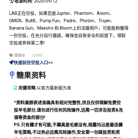
收录时间:
2025/09/12
LAB正在空投，如果您是Jupiter、Phantom、Axiom、
GMGN、BullX、Pump.Fun、Padre、Photon、Trojan、
Banana Gun、Maestro 和 Bloom上的活躍用戶，可能能夠獲得
一份空投，在充分自行儘調，確保並自負安全的前提下，領取
空投或參與第二季!
活动ID
12998
快速前往空投入口>>
糖果资料
关键攻略:
以官方最新版为准
*资料兼顾表述准确具有相对完整性,供且仅供理解免费空
投羊毛部分,请勿进行任何风险操作,远离一切涉及投资&充
值等资金的部分!
PS.只有薅才有可能,不薅真是毛都没有,雨露均沾是最佳薅
羊毛策略,不过务必远离风险操作,安全第一勿碰投资和资