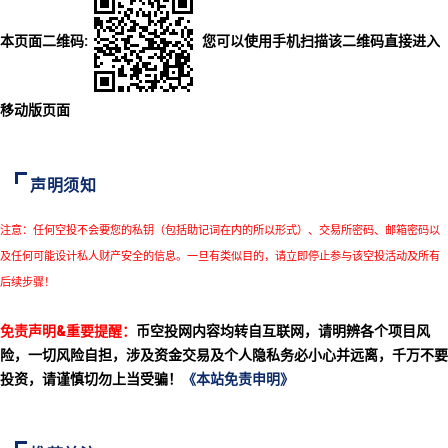
本页面二维码:
您可以使用手机扫描该二维码直接进入
移动版页面
声明须知
注意：任何空投不会要您的私钥（包括助记词在内的所以形式）、交易所密码、邮箱密码以
及任何可能设计私人财产安全的信息。一旦有类似目的，请立即停止参与该空投活动及所有
后续步骤！
免责声明&重要提醒：
币空投网内容均转自互联网，请明辨各个项目风
险，一切风险自担，涉及资金交易及个人隐私务必小心并远离，千万不要
投资，请谨慎切勿上当受骗！
《本站免责申明》