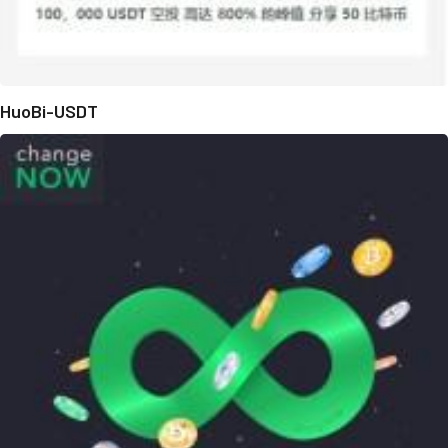
HuoBi-USDT