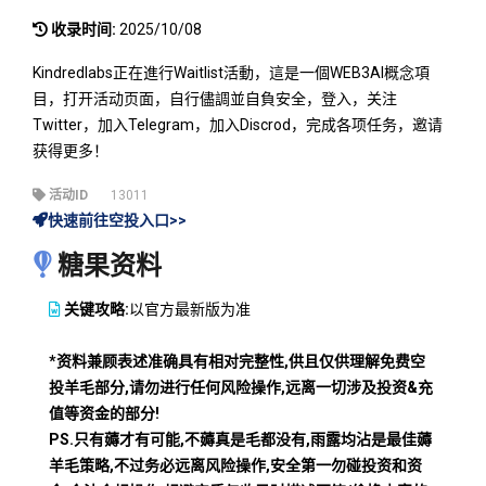
收录时间:
2025/10/08
Kindredlabs正在進行Waitlist活動，這是一個WEB3AI概念項
目，打开活动页面，自行儘調並自負安全，登入，关注
Twitter，加入Telegram，加入Discrod，完成各项任务，邀请
获得更多！
活动ID
13011
快速前往空投入口>>
糖果资料
关键攻略:
以官方最新版为准
*资料兼顾表述准确具有相对完整性,供且仅供理解免费空
投羊毛部分,请勿进行任何风险操作,远离一切涉及投资&充
值等资金的部分!
PS.只有薅才有可能,不薅真是毛都没有,雨露均沾是最佳薅
羊毛策略,不过务必远离风险操作,安全第一勿碰投资和资