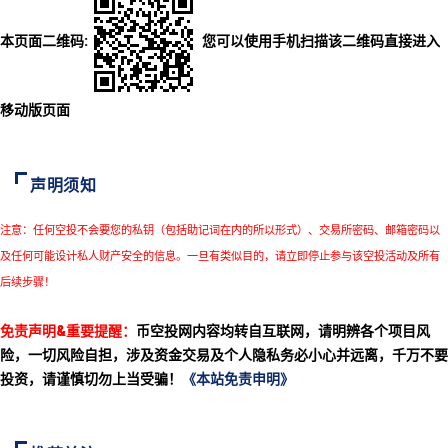
本页面二维码:
您可以使用手机扫描该二维码直接进入
移动版页面
声明须知
注意：任何空投不会要您的私钥（包括助记词在内的所以形式）、交易所密码、邮箱密码以
及任何可能设计私人财产安全的信息。一旦有类似目的，请立即停止参与该空投活动及所有
后续步骤！
免责声明&重要提醒：
币空投网内容均转自互联网，请明辨各个项目风
险，一切风险自担，涉及资金交易及个人隐私务必小心并远离，千万不要
投资，请谨慎切勿上当受骗！
《本站免责申明》