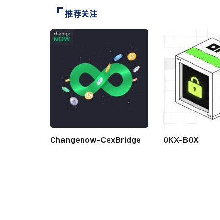
推荐关注
Changenow-CexBridge
OKX-BOX