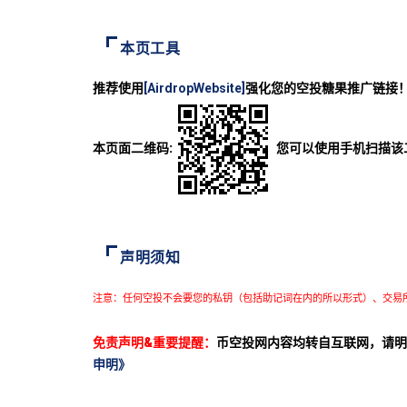
本页工具
推荐使用
[AirdropWebsite]
强化您的空投糖果推广链接
本页面二维码:
您可以使用手机扫描该
声明须知
注意：任何空投不会要您的私钥（包括助记词在内的所以形式）、交易
免责声明&重要提醒：
币空投网内容均转自互联网，请明
申明》