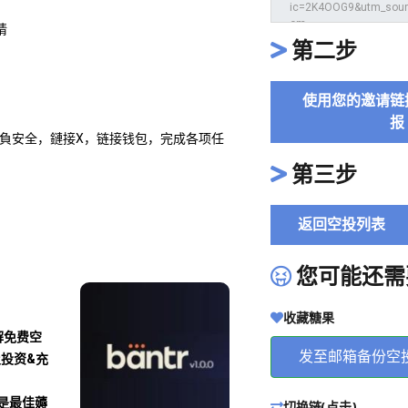
请
第二步
使用您的邀请链
报
並自負安全，鏈接X，链接钱包，完成各项任
第三步
返回空投列表
您可能还需
收藏糖果
解免费空
发至邮箱备份空
及投资&充
沾是最佳薅
切换链(点击)