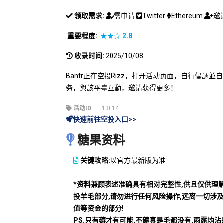
领取需求:
需申请
Twitter
Ethereum
邀
重要程度:
★★☆
2.8
收录时间:
2025/10/08
Bantr正在空投Rizz，打开活动页面，自行儘調
务，與該平臺互動，邀请获得更多！
活动ID
13014
快速前往空投入口>>
糖果资料
关键攻略:
以官方最新版为准
*资料兼顾表述准确具有相对完整性,供且仅供理
投羊毛部分,请勿进行任何风险操作,远离一切涉
值等资金的部分!
PS.只有薅才有可能,不薅真是毛都没有,雨露均