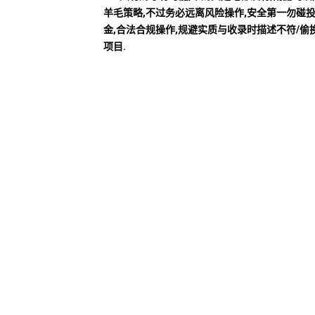
羊毛策略,不过务必远离风险操作,安全第一勿碰
金,合法合规操作,规避实质与收录时描述不符/偷
项目.