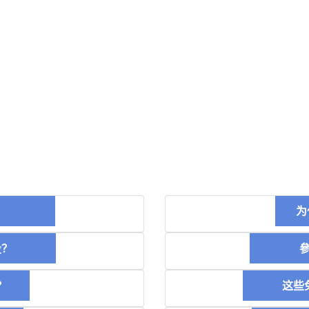
币？
为
空投？
參加
？
这些免