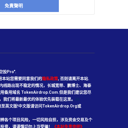
免責聲明
Pro".
使用本站您需要同意我们的
隐私政策
, 否则请离开本站.
N目前国内线路出现不稳定的情况，长城宽带、鹏博士、海泰
域名 TokenAirdrop.Com.但是我们建议您尽
rg域名，我们将最新最优的体验优先装载在这里。
66
切换至英文版!中文版请访问TokenAirdrop.Org或
明辨各个项目风险，一切风险自担，涉及资金交易及个
要投资，请谨慎切勿上当受骗！
《本站免责申明》