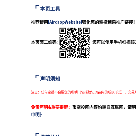
本页工具
推荐使用
[AirdropWebsite]
强化您的空投糖果推广链接
本页面二维码:
您可以使用手机扫描该
声明须知
注意：任何空投不会要您的私钥（包括助记词在内的所以形式）、交易
免责声明&重要提醒：
币空投网内容均转自互联网，请明
申明》