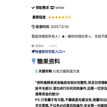
领取需求:
Twitter
重要程度:
★★★★★
5.0
收录时间:
2025/12/25
聖誕快樂給所有人！🎄✨願你的錢包常入、空投不斷、
活动ID
13050
快速前往空投入口>>
糖果资料
关键攻略:
以官方最新版为准
*资料兼顾表述准确具有相对完整性,供且仅供理
投羊毛部分,请勿进行任何风险操作,远离一切涉
值等资金的部分!
PS.只有薅才有可能,不薅真是毛都没有,雨露均
羊毛策略,不过务必远离风险操作,安全第一勿碰