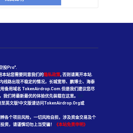
Pro".
使用本站您需要同意我们的
隐私政策
, 否则请离开本站.
N目前国内线路出现不稳定的情况，长城宽带、鹏博士、海泰
域名 TokenAirdrop.Com.但是我们建议您尽
rg域名，我们将最新最优的体验优先装载在这里。
66
切换至英文版!中文版请访问TokenAirdrop.Org或
明辨各个项目风险，一切风险自担，涉及资金交易及个
要投资，请谨慎切勿上当受骗！
《本站免责申明》