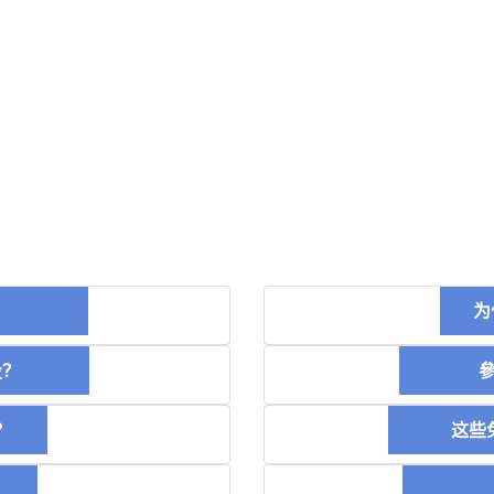
币？
为
空投？
參加
？
这些免
稿