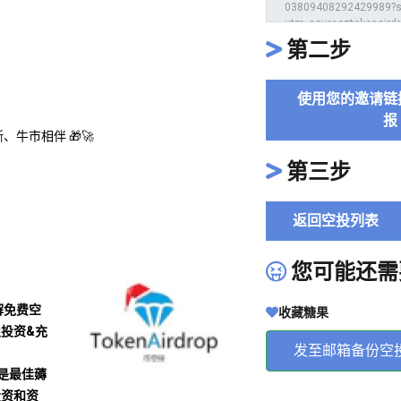
第二步
使用您的邀请链
报
牛市相伴 🎁🚀
第三步
返回空投列表
您可能还需
解免费空
收藏糖果
及投资&充
发至邮箱备份空
沾是最佳薅
投资和资