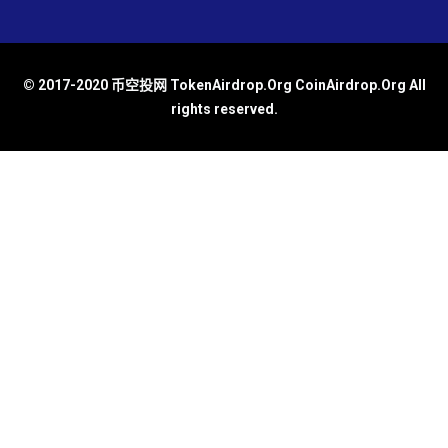
© 2017-2020 币空投网 TokenAirdrop.Org CoinAirdrop.Org All
rights reserved.