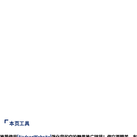
本页工具
推荐使用
[AirdropWebsite]
强化您的空投糖果推广链接！使它更精美、有