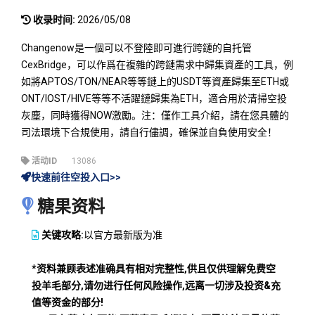
收录时间:
2026/05/08
Changenow是一個可以不登陸即可進行跨鏈的自托管
CexBridge，可以作爲在複雜的跨鏈需求中歸集資產的工具，例
如將APTOS/TON/NEAR等等鏈上的USDT等資產歸集至ETH或
ONT/IOST/HIVE等等不活躍鏈歸集為ETH，適合用於清掃空投
灰塵，同時獲得NOW激勵。注：僅作工具介紹，請在您具體的
司法環境下合規使用，請自行儘調，確保並自負使用安全！
活动ID
13086
快速前往空投入口>>
糖果资料
关键攻略:
以官方最新版为准
*资料兼顾表述准确具有相对完整性,供且仅供理解免费空
投羊毛部分,请勿进行任何风险操作,远离一切涉及投资&充
值等资金的部分!