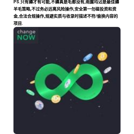
PS.只有薅才有可能,不薅真是毛都没有,雨露均沾是最佳薅
羊毛策略,不过务必远离风险操作,安全第一勿碰投资和资
金,合法合规操作,规避实质与收录时描述不符/偷换内容的
项目.