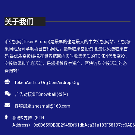
关于我们
币空投网(TokenAirdrop)是最早的也是最大的中文空投网站、空投糖
果网站及薅羊毛项目首码网站。最新糖果空投资讯,最快免费糖果首
码,最优质空投线报,在世界范围内实时收集优质的TOKEN代币空投、
空投糖果和羊毛活动，是您接触数字资产、区块链及空投活动的必
备网站！
TokenAirdrop.Org CoinAirdrop.Org
广告对接:BTSnowball (微信)
客服邮箱:
zhesmail@163.com
捐赠&支持（ETH
Address）:0x0D659DB0E2945Df61dbAca31a183F58197cc0AE6