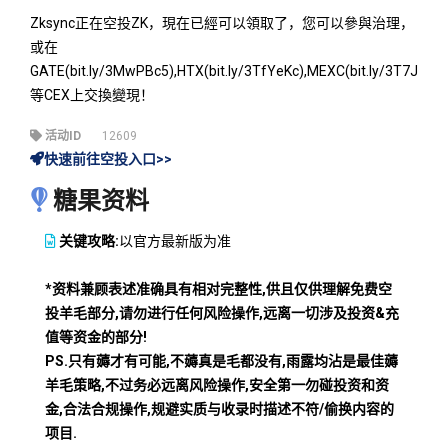
Zksync正在空投ZK，現在已經可以領取了，您可以參與治理，
或在
GATE(bit.ly/3MwPBc5),HTX(bit.ly/3TfYeKc),MEXC(bit.ly/3T7JbSG
等CEX上交換變現！
活动ID
12609
快速前往空投入口>>
糖果资料
关键攻略:
以官方最新版为准
*资料兼顾表述准确具有相对完整性,供且仅供理解免费空
投羊毛部分,请勿进行任何风险操作,远离一切涉及投资&充
值等资金的部分!
PS.只有薅才有可能,不薅真是毛都没有,雨露均沾是最佳薅
羊毛策略,不过务必远离风险操作,安全第一勿碰投资和资
金,合法合规操作,规避实质与收录时描述不符/偷换内容的
项目.