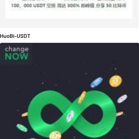
HuoBi-USDT