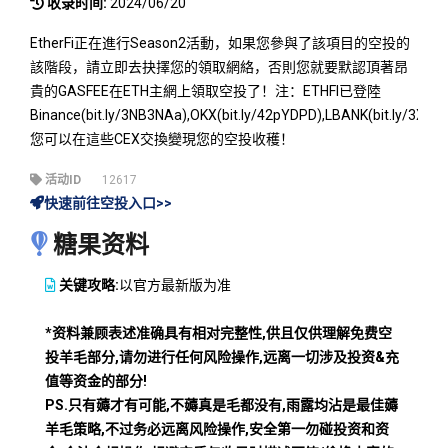
收录时间:
2024/06/20
EtherFi正在進行Season2活動，如果您參與了該項目的空投的
該階段，請立即去抉擇您的領取網絡，否則您就要默認頂著昂
貴的GASFEE在ETH主網上領取空投了！注：ETHFI已登陸
Binance(bit.ly/3NB3NAa),OKX(bit.ly/42pYDPD),LBANK(bit.ly/3XkPy
您可以在這些CEX交換變現您的空投收穫！
活动ID
12617
快速前往空投入口>>
糖果资料
关键攻略:
以官方最新版为准
*资料兼顾表述准确具有相对完整性,供且仅供理解免费空
投羊毛部分,请勿进行任何风险操作,远离一切涉及投资&充
值等资金的部分!
PS.只有薅才有可能,不薅真是毛都没有,雨露均沾是最佳薅
羊毛策略,不过务必远离风险操作,安全第一勿碰投资和资