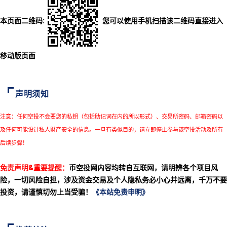
本页面二维码:
您可以使用手机扫描该二维码直接进入
移动版页面
声明须知
注意：任何空投不会要您的私钥（包括助记词在内的所以形式）、交易所密码、邮箱密码以
及任何可能设计私人财产安全的信息。一旦有类似目的，请立即停止参与该空投活动及所有
后续步骤！
免责声明&重要提醒：
币空投网内容均转自互联网，请明辨各个项目风
险，一切风险自担，涉及资金交易及个人隐私务必小心并远离，千万不要
投资，请谨慎切勿上当受骗！
《本站免责申明》