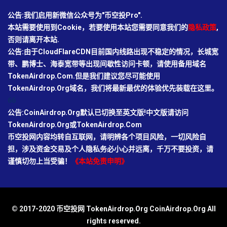
公告:我们启用新微信公众号为"币空投Pro".
本站需要使用到Cookie，若要使用本站您需要同意我们的
隐私政策
,
否则请离开本站.
公告:由于CloudFlareCDN目前国内线路出现不稳定的情况，长城宽
带、鹏博士、海泰宽带等出现间歇性访问卡顿，请使用备用域名
TokenAirdrop.Com.但是我们建议您尽可能使用
TokenAirdrop.Org域名，我们将最新最优的体验优先装载在这里。
66
公告:CoinAirdrop.Org默认已切换至英文版!中文版请访问
TokenAirdrop.Org或TokenAirdrop.Com
币空投网内容均转自互联网，请明辨各个项目风险，一切风险自
担，涉及资金交易及个人隐私务必小心并远离，千万不要投资，请
谨慎切勿上当受骗！
《本站免责申明》
© 2017-2020 币空投网 TokenAirdrop.Org CoinAirdrop.Org All
rights reserved.