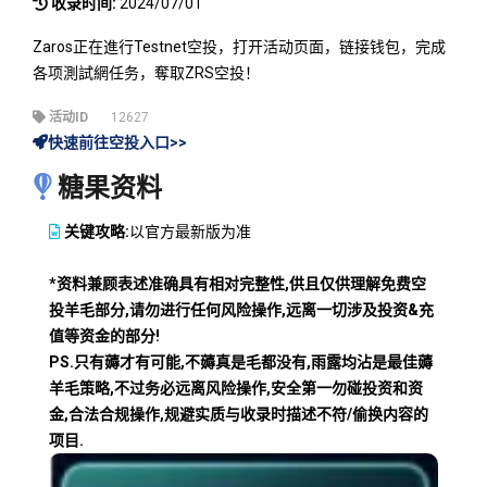
收录时间:
2024/07/01
Zaros正在進行Testnet空投，打开活动页面，链接钱包，完成
各项測試網任务，奪取ZRS空投！
活动ID
12627
快速前往空投入口>>
糖果资料
关键攻略:
以官方最新版为准
*资料兼顾表述准确具有相对完整性,供且仅供理解免费空
投羊毛部分,请勿进行任何风险操作,远离一切涉及投资&充
值等资金的部分!
PS.只有薅才有可能,不薅真是毛都没有,雨露均沾是最佳薅
羊毛策略,不过务必远离风险操作,安全第一勿碰投资和资
金,合法合规操作,规避实质与收录时描述不符/偷换内容的
项目.