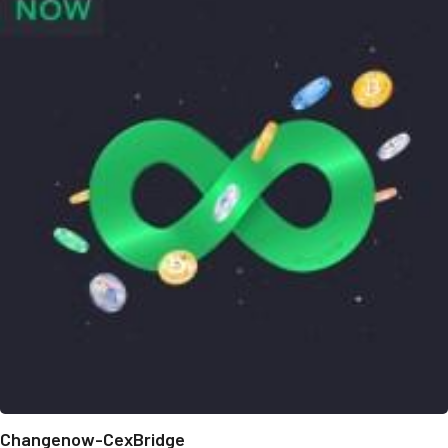
Changenow-CexBridge