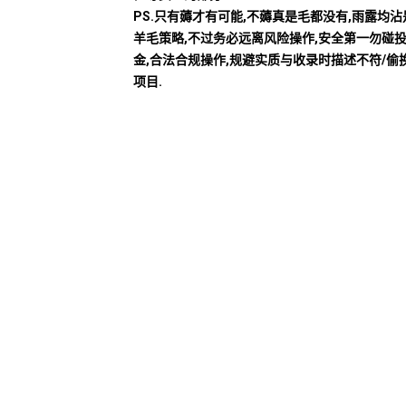
PS.只有薅才有可能,不薅真是毛都没有,雨露均
羊毛策略,不过务必远离风险操作,安全第一勿碰
金,合法合规操作,规避实质与收录时描述不符/偷
项目.