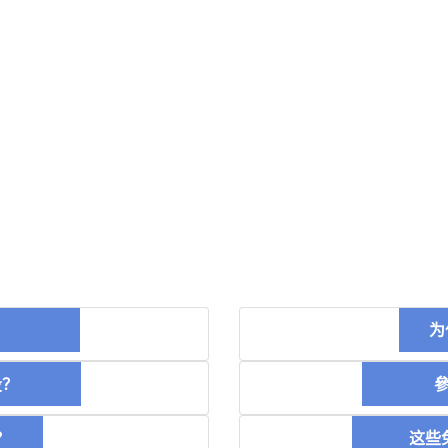
币？
为
空投？
參加
？
这些免