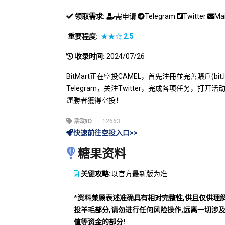
领取需求:
需申请
Telegram
Twitter
Ma
重要程度:
★★☆
2.5
收录时间:
2024/07/26
BitMart正在空投CAMEL，首先注冊並完善賬戶(bit.
Telegram，关注Twitter，完成各项任务，打开活
運勝者獲得空投！
活动ID
12663
快速前往空投入口>>
糖果资料
关键攻略:
以官方最新版为准
*资料兼顾表述准确具有相对完整性,供且仅供理
投羊毛部分,请勿进行任何风险操作,远离一切涉
值等资金的部分!