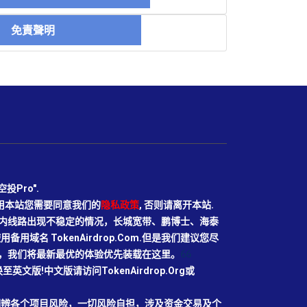
免責聲明
Pro".
使用本站您需要同意我们的
隐私政策
, 否则请离开本站.
N目前国内线路出现不稳定的情况，长城宽带、鹏博士、海泰
域名 TokenAirdrop.Com.但是我们建议您尽
rg域名，我们将最新最优的体验优先装载在这里。
66
切换至英文版!中文版请访问TokenAirdrop.Org或
明辨各个项目风险，一切风险自担，涉及资金交易及个