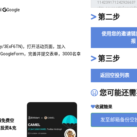
il
Google
第二步
使用您的邀请链
报
ly/3ExF6TN)，打开活动页面，加入
动GoogleForm，完善并提交表单，3000名幸
第三步
返回空投列表
您可能还需
收藏糖果
发至邮箱备份空
解免费空
及投资&充