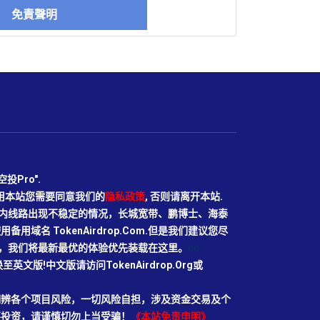
免責聲明
Pro".
使用本站您需要同意我们的
隐私政策
, 否则请离开本站.
N目前国内线路出现不稳定的情况，长城宽带、鹏博士、海泰
域名 TokenAirdrop.Com.但是我们建议您尽
rg域名，我们将最新最优的体验优先装载在这里。
66
切换至英文版!中文版请访问TokenAirdrop.Org或
明辨各个项目风险，一切风险自担，涉及资金交易及个
要投资，请谨慎切勿上当受骗！
《本站免责申明》