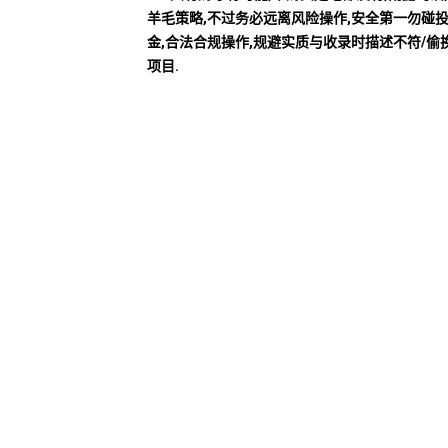
羊毛策略,不过务必远离风险操作,安全第一勿碰
金,合法合规操作,规避实质与收录时描述不符/偷
项目.