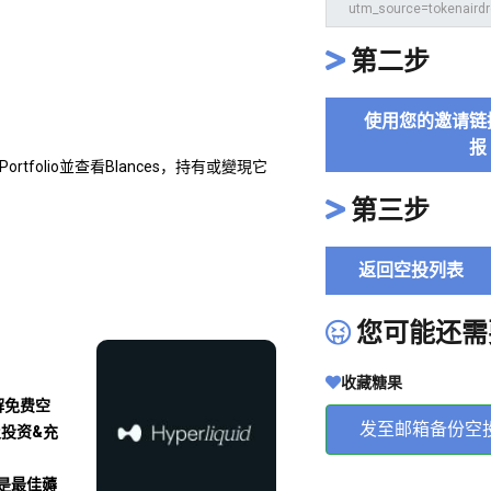
第二步
使用您的邀请链
报
ortfolio並查看Blances，持有或變現它
第三步
返回空投列表
您可能还需
收藏糖果
解免费空
发至邮箱备份空
及投资&充
沾是最佳薅