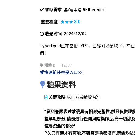
领取需求:
需申请
Ethereum
重要程度:
★★★
3.0
收录时间:
2024/12/02
Hyperliquid正在空投HYPE，已經可以領取了，前往P
們！
活动ID
12777
快速前往空投入口>>
糖果资料
关键攻略:
以官方最新版为准
*资料兼顾表述准确具有相对完整性,供且仅供理
投羊毛部分,请勿进行任何风险操作,远离一切涉
值等资金的部分!
PS.只有薅才有可能,不薅真是毛都没有,雨露均