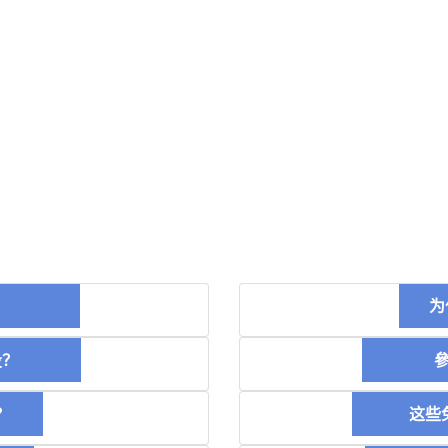
币？
为
空投？
參加
？
这些免