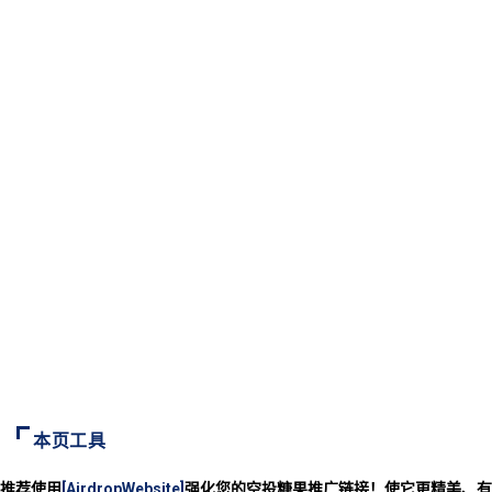
本页工具
推荐使用
[AirdropWebsite]
强化您的空投糖果推广链接！使它更精美、有