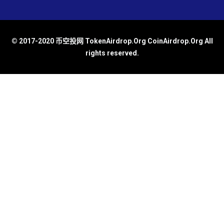
© 2017-2020 币空投网 TokenAirdrop.Org CoinAirdrop.Org All
rights reserved.