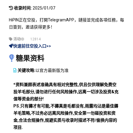
收录时间:
2025/01/07
HiPIN正在空投，打開TelegramAPP，鏈接並完成各項任務，每
日簽到，邀请获得更多！
活动ID
12814
快速前往空投入口>>
糖果资料
关键攻略:
以官方最新版为准
*资料兼顾表述准确具有相对完整性,供且仅供理解免费空
投羊毛部分,请勿进行任何风险操作,远离一切涉及投资&充
值等资金的部分!
PS.只有薅才有可能,不薅真是毛都没有,雨露均沾是最佳薅
羊毛策略,不过务必远离风险操作,安全第一勿碰投资和资
金,合法合规操作,规避实质与收录时描述不符/偷换内容的
项目.