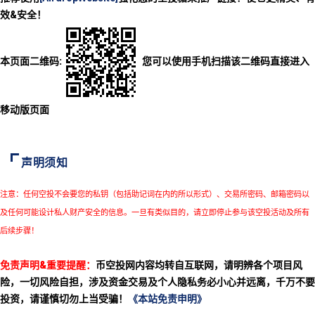
效&安全！
本页面二维码:
您可以使用手机扫描该二维码直接进入
移动版页面
声明须知
注意：任何空投不会要您的私钥（包括助记词在内的所以形式）、交易所密码、邮箱密码以
及任何可能设计私人财产安全的信息。一旦有类似目的，请立即停止参与该空投活动及所有
后续步骤！
免责声明&重要提醒：
币空投网内容均转自互联网，请明辨各个项目风
险，一切风险自担，涉及资金交易及个人隐私务必小心并远离，千万不要
投资，请谨慎切勿上当受骗！
《本站免责申明》