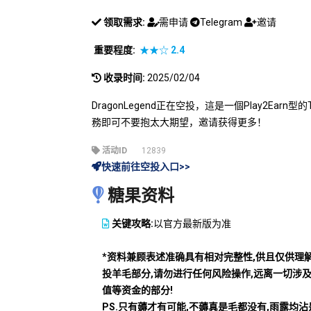
领取需求:
需申请
Telegram
邀请
重要程度:
★★☆
2.4
收录时间:
2025/02/04
DragonLegend正在空投，這是一個Play2Earn
務即可不要抱太大期望，邀请获得更多！
活动ID
12839
快速前往空投入口>>
糖果资料
关键攻略:
以官方最新版为准
*资料兼顾表述准确具有相对完整性,供且仅供理
投羊毛部分,请勿进行任何风险操作,远离一切涉
值等资金的部分!
PS.只有薅才有可能,不薅真是毛都没有,雨露均