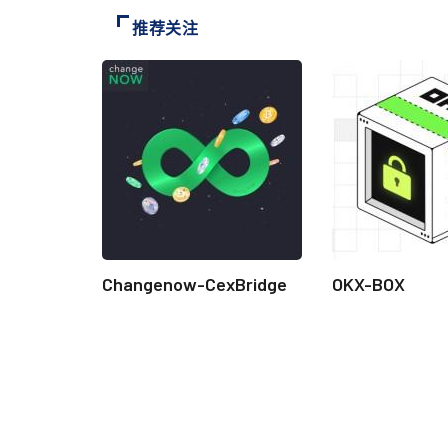
推荐关注
Changenow-CexBridge
OKX-BOX