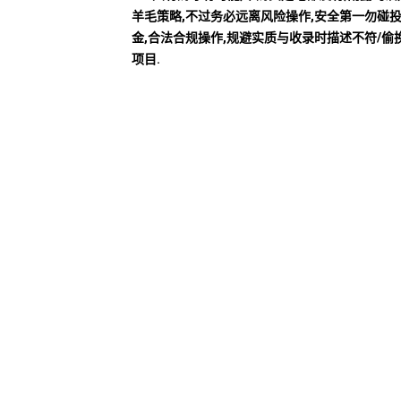
羊毛策略,不过务必远离风险操作,安全第一勿碰
金,合法合规操作,规避实质与收录时描述不符/偷
项目.