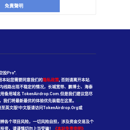
免責聲明
Pro".
使用本站您需要同意我们的
隐私政策
, 否则请离开本站.
N目前国内线路出现不稳定的情况，长城宽带、鹏博士、海泰
域名 TokenAirdrop.Com.但是我们建议您尽
rg域名，我们将最新最优的体验优先装载在这里。
66
切换至英文版!中文版请访问TokenAirdrop.Org或
明辨各个项目风险，一切风险自担，涉及资金交易及个
要投资，请谨慎切勿上当受骗！
《本站免责申明》