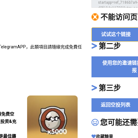
不能访问页
试试这个链接
第二步
型的TelegramAPP，此類項目請隨緣完成免費任
使用您的邀请链
报
第三步
返回空投列表
解免费空
您可能还需
及投资&充
沾是最佳薅
收藏糖果