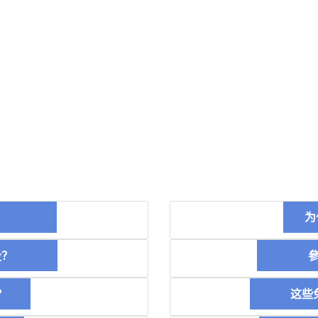
币？
为
空投？
參加
？
这些免