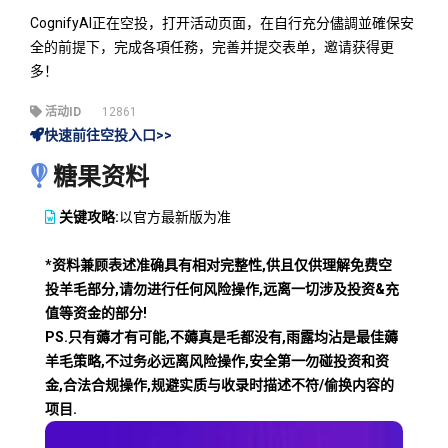
CognifyAI正在空投，打开活动页面，在自行充分儘調並確保安
全的前提下，完成各項任務，完善并提交表单，邀请获得更
多！
活动ID
12861
快速前往空投入口>>
糖果资料
关键攻略:
以官方最新版为准
*资料兼顾表述准确具有相对完整性,供且仅供理解免费空
投羊毛部分,请勿进行任何风险操作,远离一切涉及投资&充
值等资金的部分!
PS.只有薅才有可能,不薅真是毛都没有,雨露均沾是最佳薅
羊毛策略,不过务必远离风险操作,安全第一勿碰投资和资
金,合法合规操作,规避实质与收录时描述不符/偷换内容的
项目.