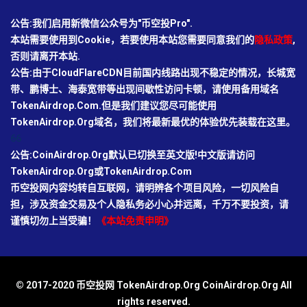
公告:我们启用新微信公众号为"币空投Pro".
本站需要使用到Cookie，若要使用本站您需要同意我们的
隐私政策
,
否则请离开本站.
公告:由于CloudFlareCDN目前国内线路出现不稳定的情况，长城宽
带、鹏博士、海泰宽带等出现间歇性访问卡顿，请使用备用域名
TokenAirdrop.Com.但是我们建议您尽可能使用
TokenAirdrop.Org域名，我们将最新最优的体验优先装载在这里。
66
公告:CoinAirdrop.Org默认已切换至英文版!中文版请访问
TokenAirdrop.Org或TokenAirdrop.Com
币空投网内容均转自互联网，请明辨各个项目风险，一切风险自
担，涉及资金交易及个人隐私务必小心并远离，千万不要投资，请
谨慎切勿上当受骗！
《本站免责申明》
© 2017-2020 币空投网 TokenAirdrop.Org CoinAirdrop.Org All
rights reserved.