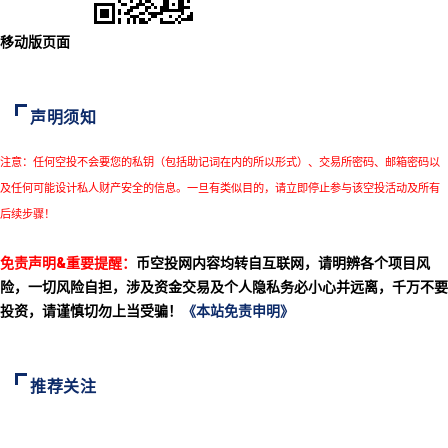
移动版页面
声明须知
注意：任何空投不会要您的私钥（包括助记词在内的所以形式）、交易所密码、邮箱密码以
及任何可能设计私人财产安全的信息。一旦有类似目的，请立即停止参与该空投活动及所有
后续步骤！
免责声明&重要提醒：
币空投网内容均转自互联网，请明辨各个项目风
险，一切风险自担，涉及资金交易及个人隐私务必小心并远离，千万不要
投资，请谨慎切勿上当受骗！
《本站免责申明》
推荐关注