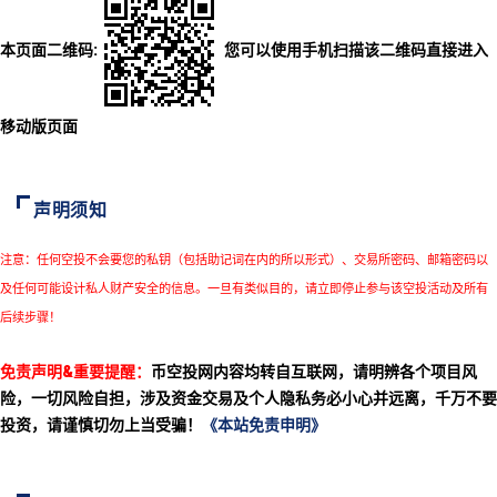
本页面二维码:
您可以使用手机扫描该二维码直接进入
移动版页面
声明须知
注意：任何空投不会要您的私钥（包括助记词在内的所以形式）、交易所密码、邮箱密码以
及任何可能设计私人财产安全的信息。一旦有类似目的，请立即停止参与该空投活动及所有
后续步骤！
免责声明&重要提醒：
币空投网内容均转自互联网，请明辨各个项目风
险，一切风险自担，涉及资金交易及个人隐私务必小心并远离，千万不要
投资，请谨慎切勿上当受骗！
《本站免责申明》