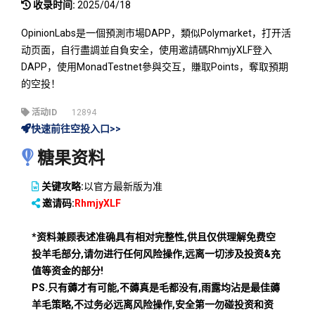
收录时间:
2025/04/18
OpinionLabs是一個預測市場DAPP，類似Polymarket，打开活
动页面，自行盡調並自負安全，使用邀請碼RhmjyXLF登入
DAPP，使用MonadTestnet參與交互，賺取Points，奪取預期
的空投！
活动ID
12894
快速前往空投入口>>
糖果资料
关键攻略:
以官方最新版为准
邀请码:
RhmjyXLF
*资料兼顾表述准确具有相对完整性,供且仅供理解免费空
投羊毛部分,请勿进行任何风险操作,远离一切涉及投资&充
值等资金的部分!
PS.只有薅才有可能,不薅真是毛都没有,雨露均沾是最佳薅
羊毛策略,不过务必远离风险操作,安全第一勿碰投资和资