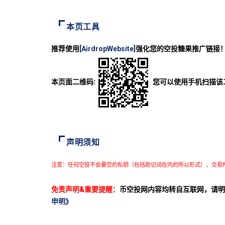
本页工具
推荐使用
[AirdropWebsite]
强化您的空投糖果推广链接
本页面二维码:
您可以使用手机扫描该
声明须知
注意：任何空投不会要您的私钥（包括助记词在内的所以形式）、交易
免责声明&重要提醒：
币空投网内容均转自互联网，请明
申明》