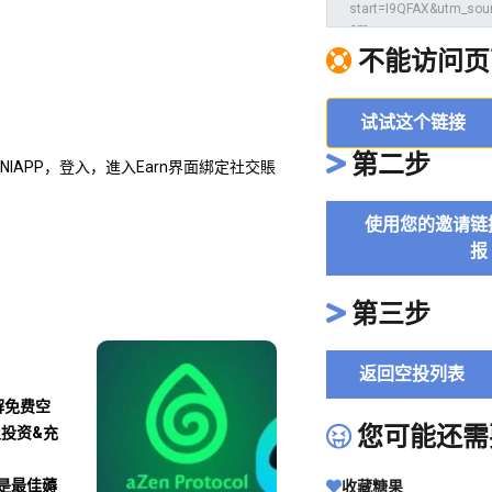
不能访问页
试试这个链接
第二步
MINIAPP，登入，進入Earn界面綁定社交賬
使用您的邀请链
报
第三步
返回空投列表
解免费空
您可能还需
及投资&充
沾是最佳薅
收藏糖果