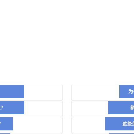
币？
为
空投？
參加
？
这些免