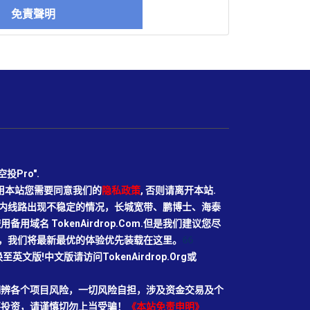
免責聲明
Pro".
使用本站您需要同意我们的
隐私政策
, 否则请离开本站.
N目前国内线路出现不稳定的情况，长城宽带、鹏博士、海泰
域名 TokenAirdrop.Com.但是我们建议您尽
rg域名，我们将最新最优的体验优先装载在这里。
66
切换至英文版!中文版请访问TokenAirdrop.Org或
明辨各个项目风险，一切风险自担，涉及资金交易及个
要投资，请谨慎切勿上当受骗！
《本站免责申明》