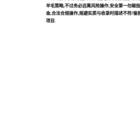
羊毛策略,不过务必远离风险操作,安全第一勿碰
金,合法合规操作,规避实质与收录时描述不符/偷
项目.