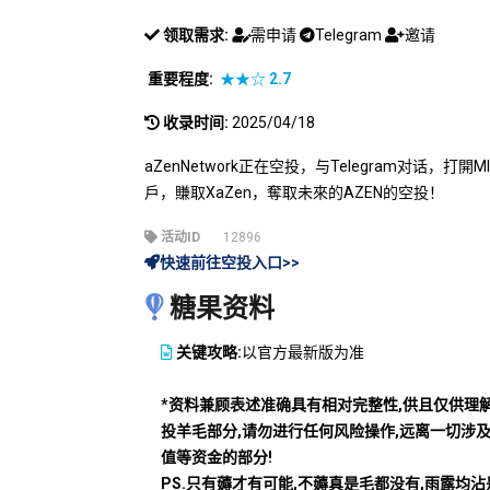
领取需求:
需申请
Telegram
邀请
重要程度:
★★☆
2.7
收录时间:
2025/04/18
aZenNetwork正在空投，与Telegram对话，打開
戶，賺取XaZen，奪取未來的AZEN的空投！
活动ID
12896
快速前往空投入口>>
糖果资料
关键攻略:
以官方最新版为准
*资料兼顾表述准确具有相对完整性,供且仅供理
投羊毛部分,请勿进行任何风险操作,远离一切涉
值等资金的部分!
PS.只有薅才有可能,不薅真是毛都没有,雨露均