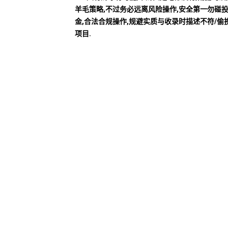
羊毛策略,不过务必远离风险操作,安全第一勿碰
金,合法合规操作,规避实质与收录时描述不符/偷
项目.