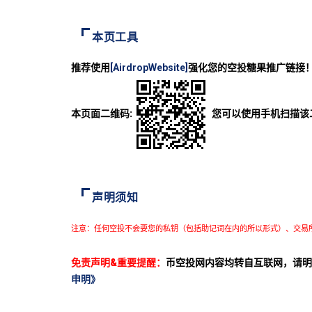
本页工具
推荐使用
[AirdropWebsite]
强化您的空投糖果推广链接
本页面二维码:
您可以使用手机扫描该
声明须知
注意：任何空投不会要您的私钥（包括助记词在内的所以形式）、交易
免责声明&重要提醒：
币空投网内容均转自互联网，请明
申明》