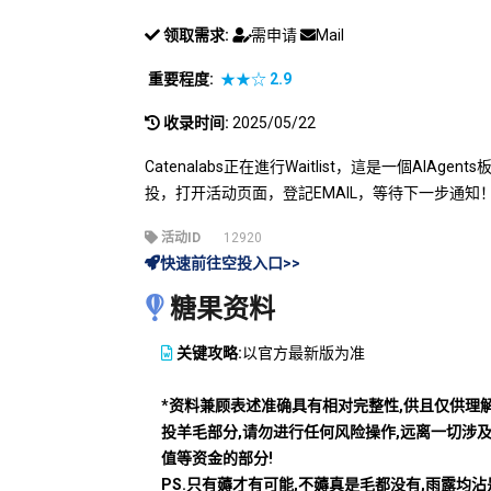
领取需求:
需申请
Mail
重要程度:
★★☆
2.9
收录时间:
2025/05/22
Catenalabs正在進行Waitlist，這是一個AI
投，打开活动页面，登記EMAIL，等待下一步通知
活动ID
12920
快速前往空投入口>>
糖果资料
关键攻略:
以官方最新版为准
*资料兼顾表述准确具有相对完整性,供且仅供理
投羊毛部分,请勿进行任何风险操作,远离一切涉
值等资金的部分!
PS.只有薅才有可能,不薅真是毛都没有,雨露均