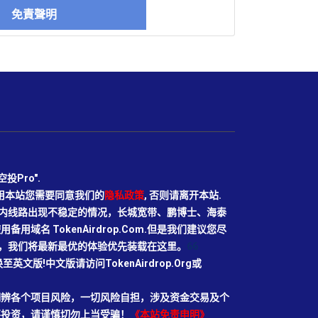
免責聲明
Pro".
使用本站您需要同意我们的
隐私政策
, 否则请离开本站.
N目前国内线路出现不稳定的情况，长城宽带、鹏博士、海泰
域名 TokenAirdrop.Com.但是我们建议您尽
rg域名，我们将最新最优的体验优先装载在这里。
66
切换至英文版!中文版请访问TokenAirdrop.Org或
明辨各个项目风险，一切风险自担，涉及资金交易及个
要投资，请谨慎切勿上当受骗！
《本站免责申明》