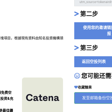
第二步
使用您的邀请链
报
Agents板塊項目，根據現有資料由知名投資機構領
！
第三步
返回空投列表
您可能还需
收藏糖果
解免费空
发至邮箱备份空
及投资&充
沾是最佳薅