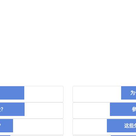
币？
为
空投？
參加
？
这些免