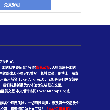
免責聲明
Pro".
使用本站您需要同意我们的
隐私政策
, 否则请离开本站.
N目前国内线路出现不稳定的情况，长城宽带、鹏博士、海泰
域名 TokenAirdrop.Com.但是我们建议您尽
rg域名，我们将最新最优的体验优先装载在这里。
66
切换至英文版!中文版请访问TokenAirdrop.Org或
明辨各个项目风险，一切风险自担，涉及资金交易及个
要投资，请谨慎切勿上当受骗！
《本站免责申明》