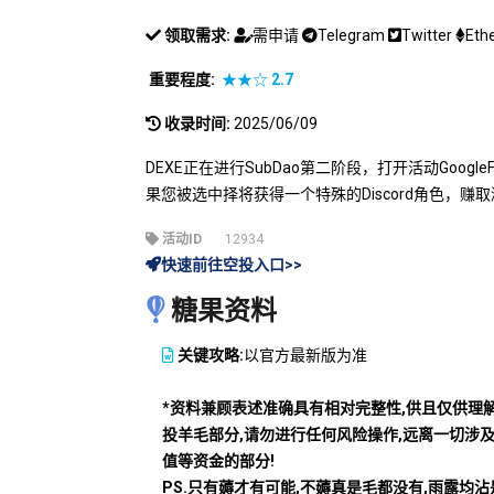
领取需求:
需申请
Telegram
Twitter
Eth
重要程度:
★★☆
2.7
收录时间:
2025/06/09
DEXE正在进行SubDao第二阶段，打开活动Goog
果您被选中择将获得一个特殊的Discord角色，赚
活动ID
12934
快速前往空投入口>>
糖果资料
关键攻略:
以官方最新版为准
*资料兼顾表述准确具有相对完整性,供且仅供理
投羊毛部分,请勿进行任何风险操作,远离一切涉
值等资金的部分!
PS.只有薅才有可能,不薅真是毛都没有,雨露均