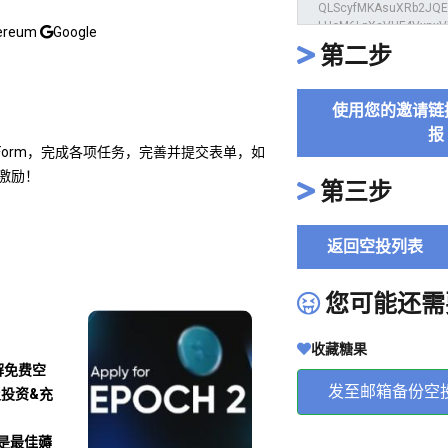
ereum
Google
第二步
使用您的邀请链
报
leForm，完成各项任务，完善并提交表单，如
取激励！
第三步
返回空投列表
您可能还需
收藏糖果
解免费空
发至邮箱备份空
及投资&充
沾是最佳薅