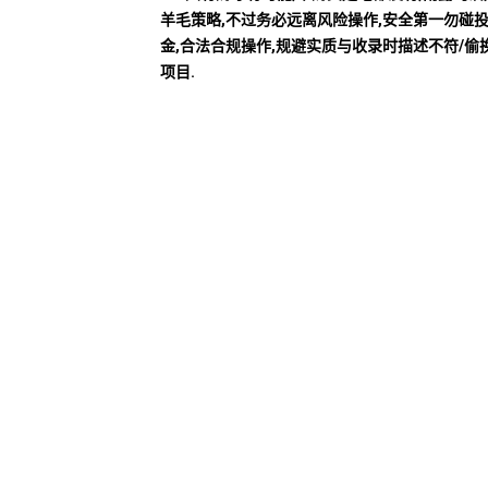
羊毛策略,不过务必远离风险操作,安全第一勿碰
金,合法合规操作,规避实质与收录时描述不符/偷
项目.