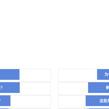
币？
为
空投？
參加
？
这些免