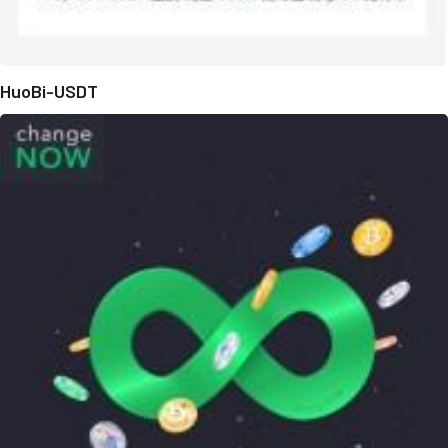
HuoBi-USDT