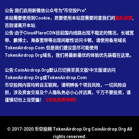
公告:我们启用新微信公众号为"币空投Pro".
本站需要使用到Cookie，若要使用本站您需要同意我们的
隐私政策
,
否则请离开本站.
公告:由于CloudFlareCDN目前国内线路出现不稳定的情况，长城宽
带、鹏博士、海泰宽带等出现间歇性访问卡顿，请使用备用域名
TokenAirdrop.Com.但是我们建议您尽可能使用
TokenAirdrop.Org域名，我们将最新最优的体验优先装载在这里。
66
公告:CoinAirdrop.Org默认已切换至英文版!中文版请访问
TokenAirdrop.Org或TokenAirdrop.Com
币空投网内容均转自互联网，请明辨各个项目风险，一切风险自
担，涉及资金交易及个人隐私务必小心并远离，千万不要投资，请
谨慎切勿上当受骗！
《本站免责申明》
© 2017-2020 币空投网 TokenAirdrop.Org CoinAirdrop.Org All
rights reserved.