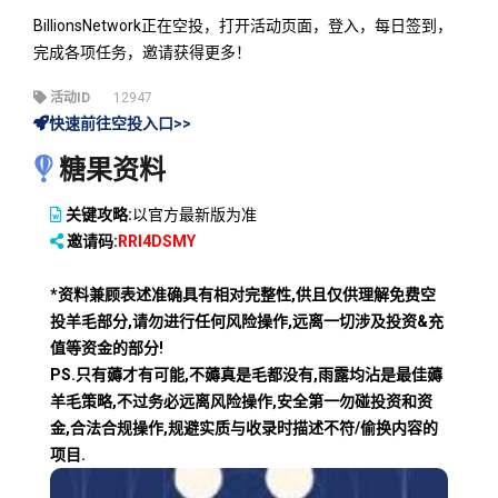
BillionsNetwork正在空投，打开活动页面，登入，每日签到，
完成各项任务，邀请获得更多！
活动ID
12947
快速前往空投入口>>
糖果资料
关键攻略:
以官方最新版为准
邀请码:
RRI4DSMY
*资料兼顾表述准确具有相对完整性,供且仅供理解免费空
投羊毛部分,请勿进行任何风险操作,远离一切涉及投资&充
值等资金的部分!
PS.只有薅才有可能,不薅真是毛都没有,雨露均沾是最佳薅
羊毛策略,不过务必远离风险操作,安全第一勿碰投资和资
金,合法合规操作,规避实质与收录时描述不符/偷换内容的
项目.