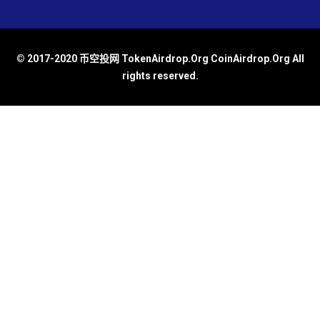
© 2017-2020 币空投网 TokenAirdrop.Org CoinAirdrop.Org All
rights reserved.