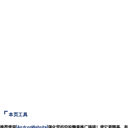
本页工具
推荐使用
[AirdropWebsite]
强化您的空投糖果推广链接！使它更精美、有