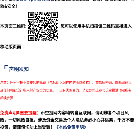
效&安全！
本页面二维码:
您可以使用手机扫描该二维码直接进入
移动版页面
声明须知
注意：任何空投不会要您的私钥（包括助记词在内的所以形式）、交易所密码、邮箱密码以
及任何可能设计私人财产安全的信息。一旦有类似目的，请立即停止参与该空投活动及所有
后续步骤！
免责声明&重要提醒：
币空投网内容均转自互联网，请明辨各个项目风
险，一切风险自担，涉及资金交易及个人隐私务必小心并远离，千万不要
投资，请谨慎切勿上当受骗！
《本站免责申明》