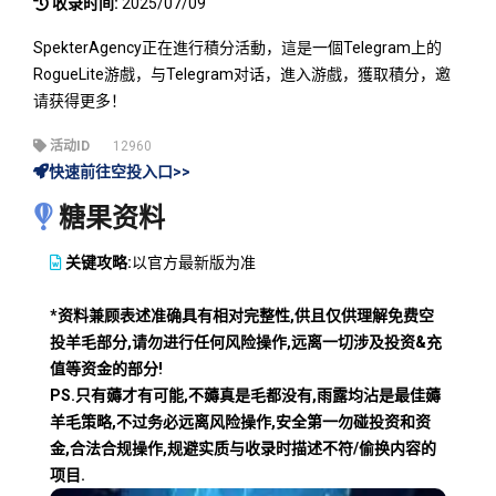
收录时间:
2025/07/09
SpekterAgency正在進行積分活動，這是一個Telegram上的
RogueLite游戲，与Telegram对话，進入游戲，獲取積分，邀
请获得更多！
活动ID
12960
快速前往空投入口>>
糖果资料
关键攻略:
以官方最新版为准
*资料兼顾表述准确具有相对完整性,供且仅供理解免费空
投羊毛部分,请勿进行任何风险操作,远离一切涉及投资&充
值等资金的部分!
PS.只有薅才有可能,不薅真是毛都没有,雨露均沾是最佳薅
羊毛策略,不过务必远离风险操作,安全第一勿碰投资和资
金,合法合规操作,规避实质与收录时描述不符/偷换内容的
项目.