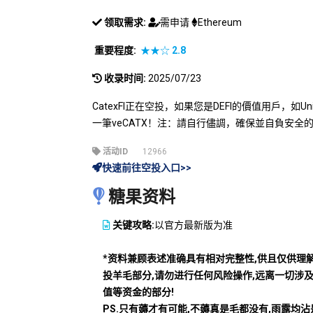
领取需求:
需申请
Ethereum
重要程度:
★★☆
2.8
收录时间:
2025/07/23
CatexFI正在空投，如果您是DEFI的價值用戶，如Unis
一筆veCATX！注：請自行儘調，確保並自負安全
活动ID
12966
快速前往空投入口>>
糖果资料
关键攻略:
以官方最新版为准
*资料兼顾表述准确具有相对完整性,供且仅供理
投羊毛部分,请勿进行任何风险操作,远离一切涉
值等资金的部分!
PS.只有薅才有可能,不薅真是毛都没有,雨露均