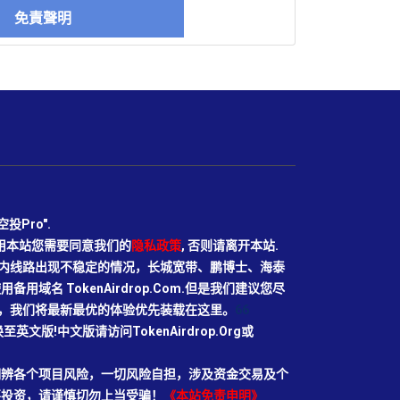
免責聲明
Pro".
使用本站您需要同意我们的
隐私政策
, 否则请离开本站.
N目前国内线路出现不稳定的情况，长城宽带、鹏博士、海泰
域名 TokenAirdrop.Com.但是我们建议您尽
rg域名，我们将最新最优的体验优先装载在这里。
66
切换至英文版!中文版请访问TokenAirdrop.Org或
明辨各个项目风险，一切风险自担，涉及资金交易及个
要投资，请谨慎切勿上当受骗！
《本站免责申明》