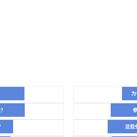
币？
为
空投？
參加
？
这些免