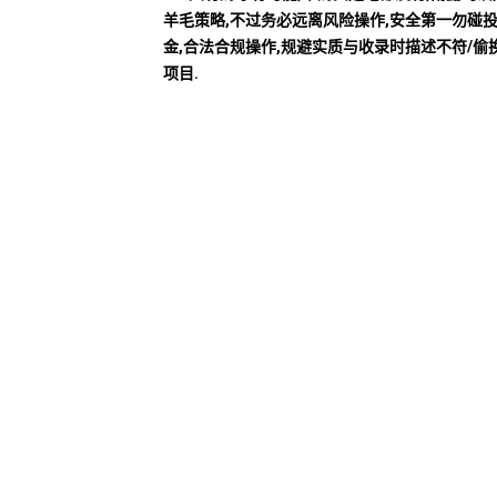
羊毛策略,不过务必远离风险操作,安全第一勿碰
金,合法合规操作,规避实质与收录时描述不符/偷
项目.