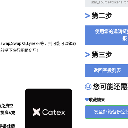
第二步
使用您的邀请链
报
wap,SwapXfi,LynexFi等，則可能可以領取
的前提下進行相關交互！
第三步
返回空投列表
您可能还需
收藏糖果
解免费空
发至邮箱备份空
及投资&充
沾是最佳薅