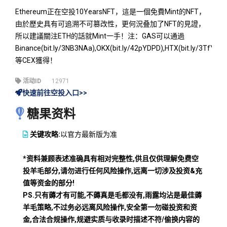
Ethereum正在空投10YearsNFT，這是一個免費Mint的NFT，
由於歷史具有可追溯不可篡改性，更何況叠加了NFT的見證，
所以建議關注ETH的話就Mint一手！注：GAS可以通過
Binance(bit.ly/3NB3NAa),OKX(bit.ly/42pYDPD),HTX(bit.ly/3TfYeKc
等CEX獲得！
活动ID
12971
快速前往空投入口>>
糖果资料
关键攻略:
以官方最新版为准
*资料兼顾表述准确具有相对完整性,供且仅供理解免费空
投羊毛部分,请勿进行任何风险操作,远离一切涉及投资&充
值等资金的部分!
PS.只有薅才有可能,不薅真是毛都没有,雨露均沾是最佳薅
羊毛策略,不过务必远离风险操作,安全第一勿碰投资和资
金,合法合规操作,规避实质与收录时描述不符/偷换内容的