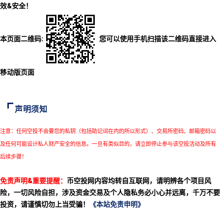
效&安全！
本页面二维码:
您可以使用手机扫描该二维码直接进入
移动版页面
声明须知
注意：任何空投不会要您的私钥（包括助记词在内的所以形式）、交易所密码、邮箱密码以
及任何可能设计私人财产安全的信息。一旦有类似目的，请立即停止参与该空投活动及所有
后续步骤！
免责声明&重要提醒：
币空投网内容均转自互联网，请明辨各个项目风
险，一切风险自担，涉及资金交易及个人隐私务必小心并远离，千万不要
投资，请谨慎切勿上当受骗！
《本站免责申明》