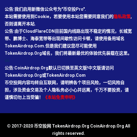
公告:我们启用新微信公众号为"币空投Pro".
本站需要使用到Cookie，若要使用本站您需要同意我们的
隐私政策
,
否则请离开本站.
公告:由于CloudFlareCDN目前国内线路出现不稳定的情况，长城宽
带、鹏博士、海泰宽带等出现间歇性访问卡顿，请使用备用域名
TokenAirdrop.Com.但是我们建议您尽可能使用
TokenAirdrop.Org域名，我们将最新最优的体验优先装载在这里。
66
公告:CoinAirdrop.Org默认已切换至英文版!中文版请访问
TokenAirdrop.Org或TokenAirdrop.Com
币空投网内容均转自互联网，请明辨各个项目风险，一切风险自
担，涉及资金交易及个人隐私务必小心并远离，千万不要投资，请
谨慎切勿上当受骗！
《本站免责申明》
© 2017-2020 币空投网 TokenAirdrop.Org CoinAirdrop.Org All
rights reserved.