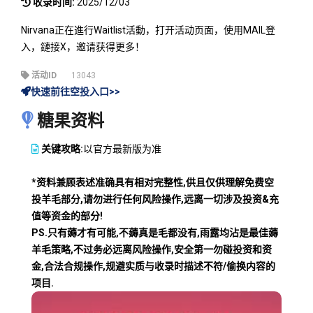
收录时间:
2025/12/03
Nirvana正在進行Waitlist活動，打开活动页面，使用MAIL登
入，鏈接X，邀请获得更多！
活动ID
13043
快速前往空投入口>>
糖果资料
关键攻略:
以官方最新版为准
*资料兼顾表述准确具有相对完整性,供且仅供理解免费空
投羊毛部分,请勿进行任何风险操作,远离一切涉及投资&充
值等资金的部分!
PS.只有薅才有可能,不薅真是毛都没有,雨露均沾是最佳薅
羊毛策略,不过务必远离风险操作,安全第一勿碰投资和资
金,合法合规操作,规避实质与收录时描述不符/偷换内容的
项目.