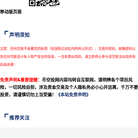
移动版页面
声明须知
注意：任何空投不会要您的私钥（包括助记词在内的所以形式）、交易所密码、邮箱密码以
及任何可能设计私人财产安全的信息。一旦有类似目的，请立即停止参与该空投活动及所有
后续步骤！
免责声明&重要提醒：
币空投网内容均转自互联网，请明辨各个项目风
险，一切风险自担，涉及资金交易及个人隐私务必小心并远离，千万不要
投资，请谨慎切勿上当受骗！
《本站免责申明》
推荐关注