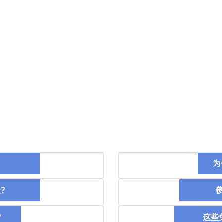
币？
为
空投？
參加
？
这些免