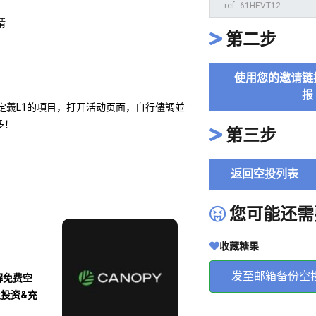
请
第二步
使用您的邀请链
报
個自定義L1的項目，打开活动页面，自行儘調並
多！
第三步
返回空投列表
您可能还需
收藏糖果
发至邮箱备份空
解免费空
及投资&充