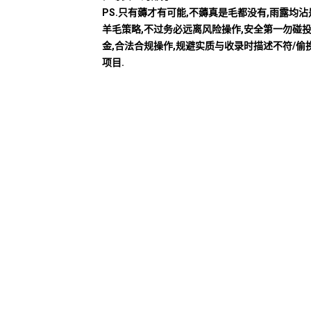
PS.只有薅才有可能,不薅真是毛都没有,雨露均
羊毛策略,不过务必远离风险操作,安全第一勿碰
金,合法合规操作,规避实质与收录时描述不符/偷
项目.