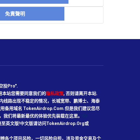
免責聲明
Pro".
使用本站您需要同意我们的
隐私政策
, 否则请离开本站.
N目前国内线路出现不稳定的情况，长城宽带、鹏博士、海泰
域名 TokenAirdrop.Com.但是我们建议您尽
rg域名，我们将最新最优的体验优先装载在这里。
66
切换至英文版!中文版请访问TokenAirdrop.Org或
明辨各个项目风险，一切风险自担，涉及资金交易及个