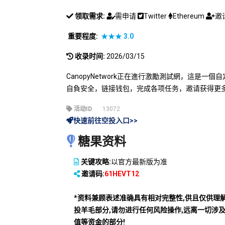
领取需求:
需申请
Twitter
Ethereum
邀
重要程度:
★★★
3.0
收录时间:
2026/03/15
CanopyNetwork正在進行激勵測試網，這是一
自負安全，链接钱包，完成各项任务，邀请获得更
活动ID
13072
快速前往空投入口>>
糖果资料
关键攻略:
以官方最新版为准
邀请码:
61HEVT12
*资料兼顾表述准确具有相对完整性,供且仅供理
投羊毛部分,请勿进行任何风险操作,远离一切涉
值等资金的部分!