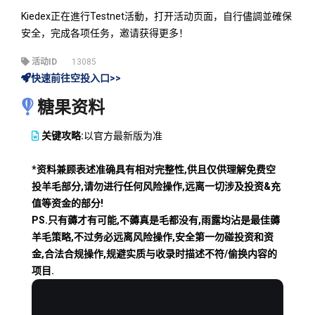
Kiedex正在進行Testnet活動，打开活动页面，自行儘調並確保
安全，完成各项任务，邀请获得更多！
活动ID
13085
快速前往空投入口>>
糖果资料
关键攻略:
以官方最新版为准
*资料兼顾表述准确具有相对完整性,供且仅供理解免费空
投羊毛部分,请勿进行任何风险操作,远离一切涉及投资&充
值等资金的部分!
PS.只有薅才有可能,不薅真是毛都没有,雨露均沾是最佳薅
羊毛策略,不过务必远离风险操作,安全第一勿碰投资和资
金,合法合规操作,规避实质与收录时描述不符/偷换内容的
项目.