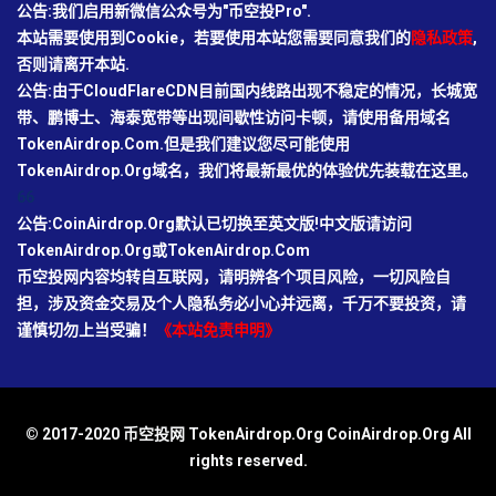
公告:我们启用新微信公众号为"币空投Pro".
本站需要使用到Cookie，若要使用本站您需要同意我们的
隐私政策
,
否则请离开本站.
公告:由于CloudFlareCDN目前国内线路出现不稳定的情况，长城宽
带、鹏博士、海泰宽带等出现间歇性访问卡顿，请使用备用域名
TokenAirdrop.Com.但是我们建议您尽可能使用
TokenAirdrop.Org域名，我们将最新最优的体验优先装载在这里。
66
公告:CoinAirdrop.Org默认已切换至英文版!中文版请访问
TokenAirdrop.Org或TokenAirdrop.Com
币空投网内容均转自互联网，请明辨各个项目风险，一切风险自
担，涉及资金交易及个人隐私务必小心并远离，千万不要投资，请
谨慎切勿上当受骗！
《本站免责申明》
© 2017-2020 币空投网 TokenAirdrop.Org CoinAirdrop.Org All
rights reserved.