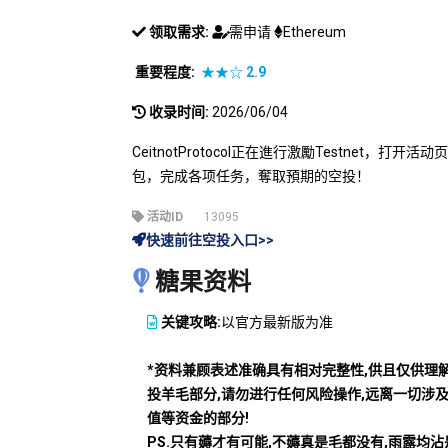
领取需求:
需申请
Ethereum
重要程度:
★★☆
2.9
收录时间:
2026/06/04
CeitnotProtocol正在進行激勵Testnet
包，完成各项任务，奪取預期的空投！
活动ID
13095
快速前往空投入口>>
糖果资料
关键攻略:
以官方最新版为准
*资料兼顾表述准确具有相对完整性,供且仅供理
投羊毛部分,请勿进行任何风险操作,远离一切涉
值等资金的部分!
PS.只有薅才有可能,不薅真是毛都没有,雨露均