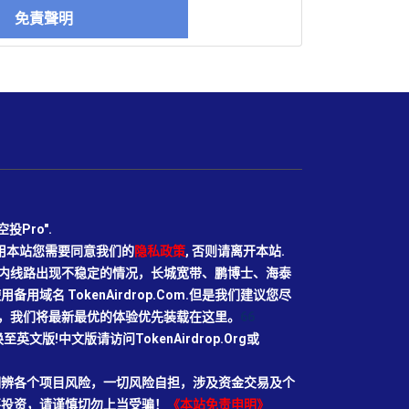
免責聲明
Pro".
使用本站您需要同意我们的
隐私政策
, 否则请离开本站.
N目前国内线路出现不稳定的情况，长城宽带、鹏博士、海泰
域名 TokenAirdrop.Com.但是我们建议您尽
rg域名，我们将最新最优的体验优先装载在这里。
66
切换至英文版!中文版请访问TokenAirdrop.Org或
明辨各个项目风险，一切风险自担，涉及资金交易及个
要投资，请谨慎切勿上当受骗！
《本站免责申明》