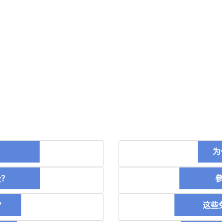
币？
为
空投？
參加
？
这些免