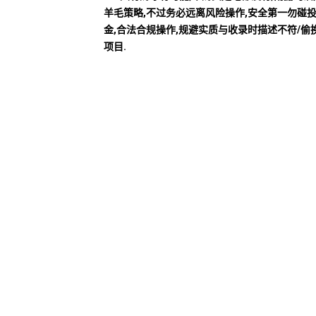
羊毛策略,不过务必远离风险操作,安全第一勿碰
金,合法合规操作,规避实质与收录时描述不符/偷
项目.