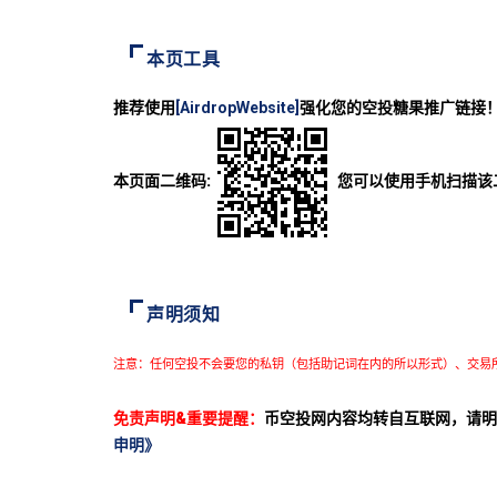
本页工具
推荐使用
[AirdropWebsite]
强化您的空投糖果推广链接
本页面二维码:
您可以使用手机扫描该
声明须知
注意：任何空投不会要您的私钥（包括助记词在内的所以形式）、交易
免责声明&重要提醒：
币空投网内容均转自互联网，请明
申明》