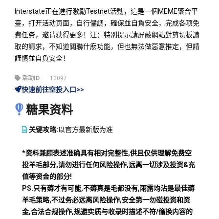
Interstate正在進行激勵Testnet活動，這是一個MEME聚合平
臺，打开活动页面，自行儘調，確保並自負安全，完成各项免
費任务，邀请获得更多！注：特別提示請屏蔽網站對剪切板讀
取的請求，不知道關聯什麽功能，但也無法做惡意推定，但請
謹慎並自負安全！
活动ID
13097
快速前往空投入口>>
糖果资料
关键攻略:
以官方最新版为准
*资料兼顾表述准确具有相对完整性,供且仅供理解免费空
投羊毛部分,请勿进行任何风险操作,远离一切涉及投资&充
值等资金的部分!
PS.只有薅才有可能,不薅真是毛都没有,雨露均沾是最佳薅
羊毛策略,不过务必远离风险操作,安全第一勿碰投资和资
金,合法合规操作,规避实质与收录时描述不符/偷换内容的