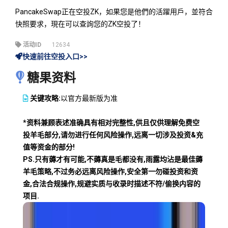
PancakeSwap正在空投ZK，如果您是他們的活躍用戶，並符合
快照要求，現在可以查詢您的ZK空投了！
活动ID
12634
快速前往空投入口>>
糖果资料
关键攻略:
以官方最新版为准
*资料兼顾表述准确具有相对完整性,供且仅供理解免费空
投羊毛部分,请勿进行任何风险操作,远离一切涉及投资&充
值等资金的部分!
PS.只有薅才有可能,不薅真是毛都没有,雨露均沾是最佳薅
羊毛策略,不过务必远离风险操作,安全第一勿碰投资和资
金,合法合规操作,规避实质与收录时描述不符/偷换内容的
项目.