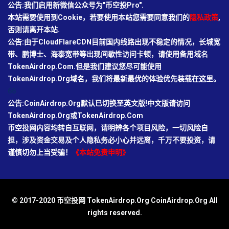
公告:我们启用新微信公众号为"币空投Pro".
本站需要使用到Cookie，若要使用本站您需要同意我们的
隐私政策
,
否则请离开本站.
公告:由于CloudFlareCDN目前国内线路出现不稳定的情况，长城宽
带、鹏博士、海泰宽带等出现间歇性访问卡顿，请使用备用域名
TokenAirdrop.Com.但是我们建议您尽可能使用
TokenAirdrop.Org域名，我们将最新最优的体验优先装载在这里。
66
公告:CoinAirdrop.Org默认已切换至英文版!中文版请访问
TokenAirdrop.Org或TokenAirdrop.Com
币空投网内容均转自互联网，请明辨各个项目风险，一切风险自
担，涉及资金交易及个人隐私务必小心并远离，千万不要投资，请
谨慎切勿上当受骗！
《本站免责申明》
© 2017-2020 币空投网 TokenAirdrop.Org CoinAirdrop.Org All
rights reserved.