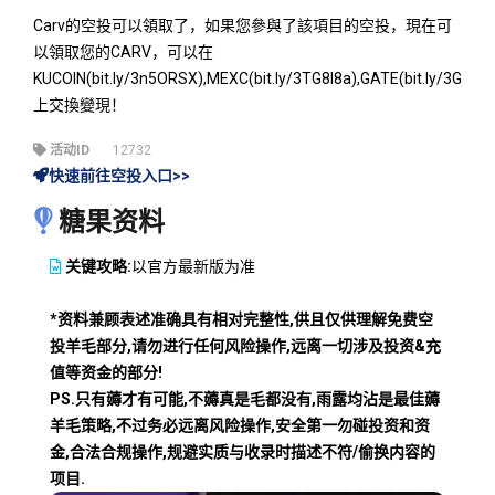
Carv的空投可以領取了，如果您參與了該項目的空投，現在可
以領取您的CARV，可以在
KUCOIN(bit.ly/3n5ORSX),MEXC(bit.ly/3TG8I8a),GATE(bit.ly/3G0Z2
上交換變現！
活动ID
12732
快速前往空投入口>>
糖果资料
关键攻略:
以官方最新版为准
*资料兼顾表述准确具有相对完整性,供且仅供理解免费空
投羊毛部分,请勿进行任何风险操作,远离一切涉及投资&充
值等资金的部分!
PS.只有薅才有可能,不薅真是毛都没有,雨露均沾是最佳薅
羊毛策略,不过务必远离风险操作,安全第一勿碰投资和资
金,合法合规操作,规避实质与收录时描述不符/偷换内容的
项目.