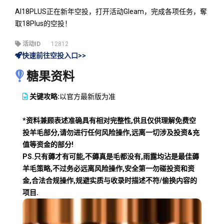
AI18PLUS正在新年空投，打开活动Gleam，完成各项任务，奪
取18Plus的空投！
活动ID
12812
快速前往空投入口>>
糖果资料
关键攻略:
以官方最新版为准
*资料兼顾表述准确具有相对完整性,供且仅供理解免费空
投羊毛部分,请勿进行任何风险操作,远离一切涉及投资&充
值等资金的部分!
PS.只有薅才有可能,不薅真是毛都没有,雨露均沾是最佳薅
羊毛策略,不过务必远离风险操作,安全第一勿碰投资和资
金,合法合规操作,规避实质与收录时描述不符/偷换内容的
项目.