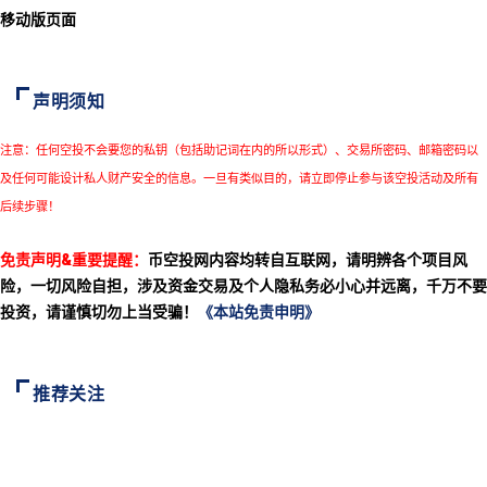
移动版页面
声明须知
注意：任何空投不会要您的私钥（包括助记词在内的所以形式）、交易所密码、邮箱密码以
及任何可能设计私人财产安全的信息。一旦有类似目的，请立即停止参与该空投活动及所有
后续步骤！
免责声明&重要提醒：
币空投网内容均转自互联网，请明辨各个项目风
险，一切风险自担，涉及资金交易及个人隐私务必小心并远离，千万不要
投资，请谨慎切勿上当受骗！
《本站免责申明》
推荐关注