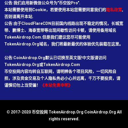
公告:我们启用新微信公众号为"币空投Pro".
本站需要使用到Cookie，若要使用本站您需要同意我们的
隐私政策
,
否则请离开本站.
公告:由于CloudFlareCDN目前国内线路出现不稳定的情况，长城宽
带、鹏博士、海泰宽带等出现间歇性访问卡顿，请使用备用域名
TokenAirdrop.Com.但是我们建议您尽可能使用
TokenAirdrop.Org域名，我们将最新最优的体验优先装载在这里。
66
公告:CoinAirdrop.Org默认已切换至英文版!中文版请访问
TokenAirdrop.Org或TokenAirdrop.Com
币空投网内容均转自互联网，请明辨各个项目风险，一切风险自
担，涉及资金交易及个人隐私务必小心并远离，千万不要投资，请
谨慎切勿上当受骗！
《本站免责申明》
© 2017-2020 币空投网 TokenAirdrop.Org CoinAirdrop.Org All
rights reserved.