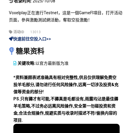
收录时间:
2025/10/08
Voxelplay正在進行Testnet，這是一個GameFI項目，打开活动
页面，參與激勵測試網活動，奪取空投激勵！
活动ID
13013
快速前往空投入口>>
糖果资料
关键攻略:
以官方最新版为准
*资料兼顾表述准确具有相对完整性,供且仅供理解免费空
投羊毛部分,请勿进行任何风险操作,远离一切涉及投资&充
值等资金的部分!
PS.只有薅才有可能,不薅真是毛都没有,雨露均沾是最佳薅
羊毛策略,不过务必远离风险操作,安全第一勿碰投资和资
金,合法合规操作,规避实质与收录时描述不符/偷换内容的
项目.