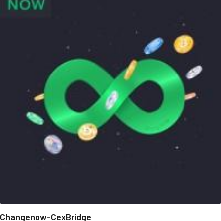
Changenow-CexBridge