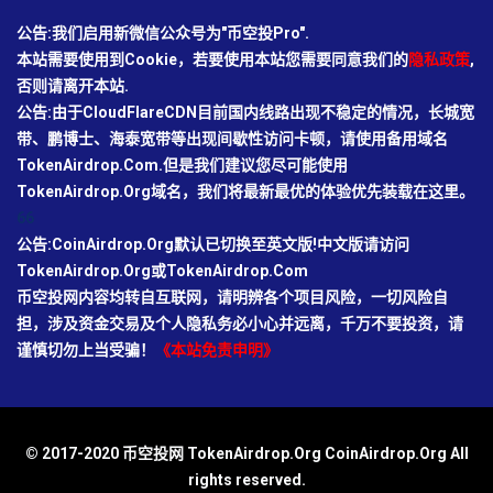
公告:我们启用新微信公众号为"币空投Pro".
本站需要使用到Cookie，若要使用本站您需要同意我们的
隐私政策
,
否则请离开本站.
公告:由于CloudFlareCDN目前国内线路出现不稳定的情况，长城宽
带、鹏博士、海泰宽带等出现间歇性访问卡顿，请使用备用域名
TokenAirdrop.Com.但是我们建议您尽可能使用
TokenAirdrop.Org域名，我们将最新最优的体验优先装载在这里。
66
公告:CoinAirdrop.Org默认已切换至英文版!中文版请访问
TokenAirdrop.Org或TokenAirdrop.Com
币空投网内容均转自互联网，请明辨各个项目风险，一切风险自
担，涉及资金交易及个人隐私务必小心并远离，千万不要投资，请
谨慎切勿上当受骗！
《本站免责申明》
© 2017-2020 币空投网 TokenAirdrop.Org CoinAirdrop.Org All
rights reserved.