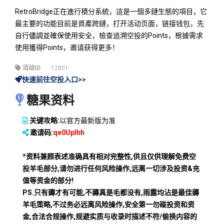
RetroBridge正在進行積分系統，這是一個多鏈生態的項目，它
最主要的功能目前是資產跨鏈，打开活动页面，链接钱包，先
自行儘調並確保使用安全，檢查追溯空投的Points，根據需求
使用獲得Points，邀请获得更多！
活动ID
12801
快速前往空投入口>>
糖果资料
关键攻略:
以官方最新版为准
邀请码:
qe0Uplhh
*资料兼顾表述准确具有相对完整性,供且仅供理解免费空
投羊毛部分,请勿进行任何风险操作,远离一切涉及投资&充
值等资金的部分!
PS.只有薅才有可能,不薅真是毛都没有,雨露均沾是最佳薅
羊毛策略,不过务必远离风险操作,安全第一勿碰投资和资
金,合法合规操作,规避实质与收录时描述不符/偷换内容的