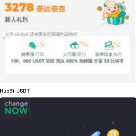
HuoBi-USDT