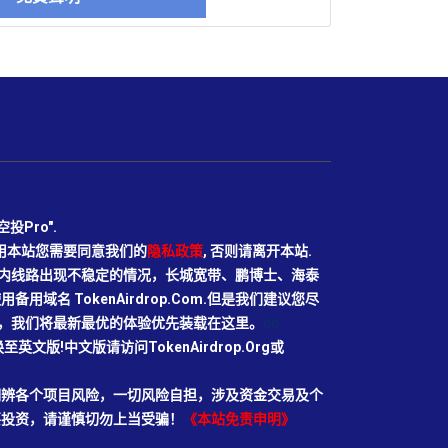
Pro".
使用本站您需要同意我们的
隐私政策
, 否则请离开本站.
N目前国内线路出现不稳定的情况，长城宽带、鹏博士、海泰
域名 TokenAirdrop.Com.但是我们建议您尽
rg域名，我们将最新最优的体验优先装载在这里。
66
切换至英文版!中文版请访问TokenAirdrop.Org或
明辨各个项目风险，一切风险自担，涉及资金交易及个
要投资，请谨慎切勿上当受骗！
《本站免责申明》