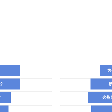
币？
为
空投？
參加
？
这些免
稿