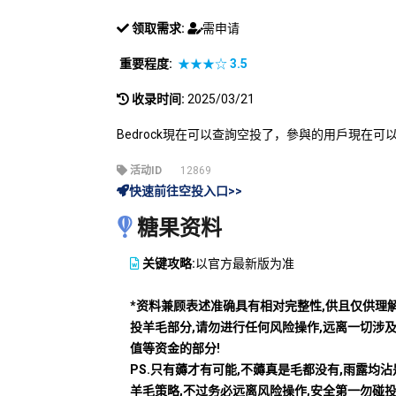
领取需求:
需申请
重要程度:
★★★☆
3.5
收录时间:
2025/03/21
Bedrock現在可以查詢空投了，參與的用戶現在
活动ID
12869
快速前往空投入口>>
糖果资料
关键攻略:
以官方最新版为准
*资料兼顾表述准确具有相对完整性,供且仅供理
投羊毛部分,请勿进行任何风险操作,远离一切涉
值等资金的部分!
PS.只有薅才有可能,不薅真是毛都没有,雨露均
羊毛策略,不过务必远离风险操作,安全第一勿碰