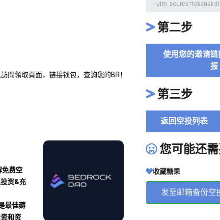
第二步
使用您的邀请链
报
可以訪問領取頁面，链接钱包，查詢您的BR！
第三步
返回空投列表
您可能还需
解免费空
收藏糖果
及投资&充
发至邮箱备份空
沾是最佳薅
投资和资