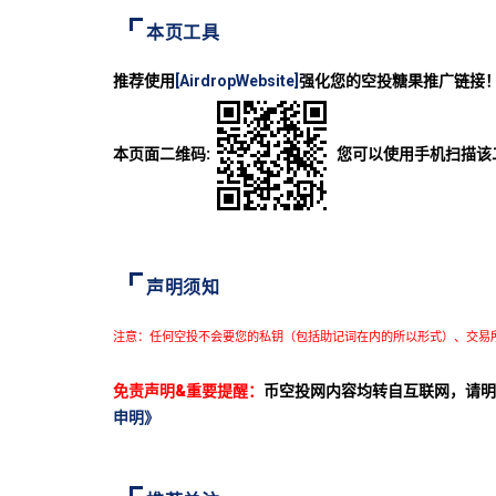
本页工具
推荐使用
[AirdropWebsite]
强化您的空投糖果推广链接
本页面二维码:
您可以使用手机扫描该
声明须知
注意：任何空投不会要您的私钥（包括助记词在内的所以形式）、交易
免责声明&重要提醒：
币空投网内容均转自互联网，请明
申明》