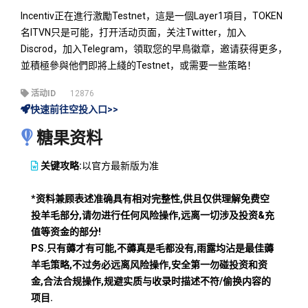
Incentiv正在進行激勵Testnet，這是一個Layer1項目，TOKEN
名ITVN只是可能，打开活动页面，关注Twitter，加入
Discrod，加入Telegram，領取您的早鳥徽章，邀请获得更多，
並積極參與他們即將上綫的Testnet，或需要一些策略！
活动ID
12876
快速前往空投入口>>
糖果资料
关键攻略:
以官方最新版为准
*资料兼顾表述准确具有相对完整性,供且仅供理解免费空
投羊毛部分,请勿进行任何风险操作,远离一切涉及投资&充
值等资金的部分!
PS.只有薅才有可能,不薅真是毛都没有,雨露均沾是最佳薅
羊毛策略,不过务必远离风险操作,安全第一勿碰投资和资
金,合法合规操作,规避实质与收录时描述不符/偷换内容的
项目.