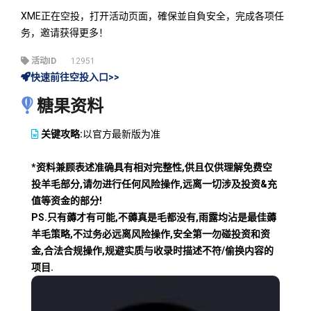
XME正在空投，打开活动页面，確保並自負安全，完成各项任
务，邀请获得更多！
活动ID
12951
快速前往空投入口>>
糖果资料
关键攻略:
以官方最新版为准
*资料兼顾表述准确具有相对完整性,供且仅供理解免费空
投羊毛部分,请勿进行任何风险操作,远离一切涉及投资&充
值等资金的部分!
PS.只有薅才有可能,不薅真是毛都没有,雨露均沾是最佳薅
羊毛策略,不过务必远离风险操作,安全第一勿碰投资和资
金,合法合规操作,规避实质与收录时描述不符/偷换内容的
项目.