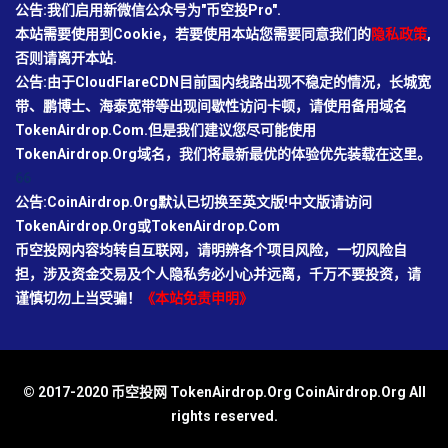
公告:我们启用新微信公众号为"币空投Pro".
本站需要使用到Cookie，若要使用本站您需要同意我们的
隐私政策
,
否则请离开本站.
公告:由于CloudFlareCDN目前国内线路出现不稳定的情况，长城宽
带、鹏博士、海泰宽带等出现间歇性访问卡顿，请使用备用域名
TokenAirdrop.Com.但是我们建议您尽可能使用
TokenAirdrop.Org域名，我们将最新最优的体验优先装载在这里。
66
公告:CoinAirdrop.Org默认已切换至英文版!中文版请访问
TokenAirdrop.Org或TokenAirdrop.Com
币空投网内容均转自互联网，请明辨各个项目风险，一切风险自
担，涉及资金交易及个人隐私务必小心并远离，千万不要投资，请
谨慎切勿上当受骗！
《本站免责申明》
© 2017-2020 币空投网 TokenAirdrop.Org CoinAirdrop.Org All
rights reserved.