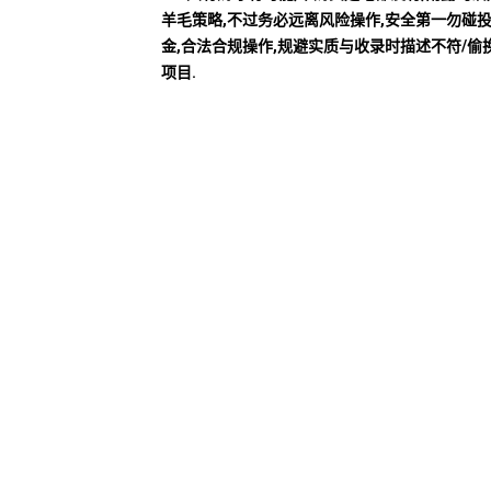
羊毛策略,不过务必远离风险操作,安全第一勿碰
金,合法合规操作,规避实质与收录时描述不符/偷
项目.