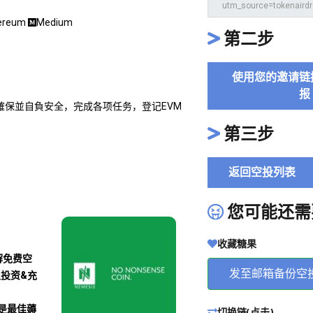
ereum
Medium
第二步
使用您的邀请链
报
页面，確保並自負安全，完成各项任务，登记EVM
第三步
返回空投列表
您可能还需
收藏糖果
解免费空
发至邮箱备份空
及投资&充
沾是最佳薅
切换链(点击)