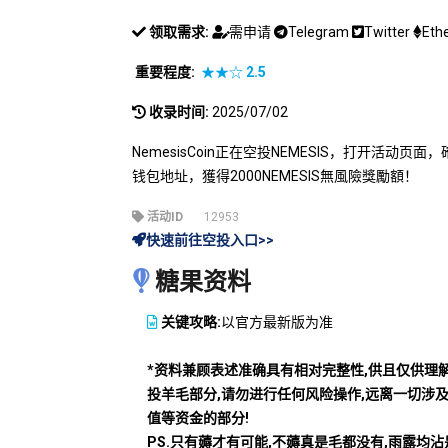
领取需求:
需申请
Telegram
Twitter
Eth
重要程度:
★★☆
2.5
收录时间:
2025/07/02
NemesisCoin正在空投NEMESIS，打开活动
钱包地址，獲得2000NEMESIS無風險獎勵額！
活动ID
12953
快速前往空投入口>>
糖果资料
关键攻略:
以官方最新版为准
*资料兼顾表述准确具有相对完整性,供且仅供理
投羊毛部分,请勿进行任何风险操作,远离一切涉
值等资金的部分!
PS.只有薅才有可能,不薅真是毛都没有,雨露均