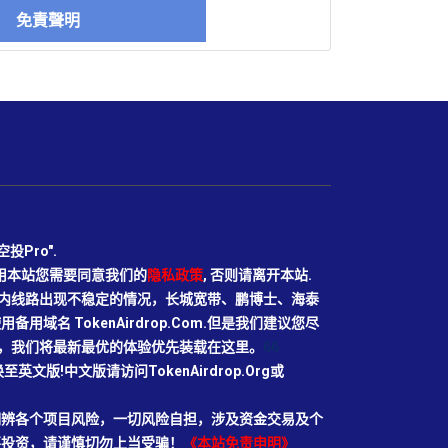
免責聲明
Pro".
使用本站您需要同意我们的
隐私政策
, 否则请离开本站.
N目前国内线路出现不稳定的情况，长城宽带、鹏博士、海泰
域名 TokenAirdrop.Com.但是我们建议您尽
rg域名，我们将最新最优的体验优先装载在这里。
66
切换至英文版!中文版请访问TokenAirdrop.Org或
明辨各个项目风险，一切风险自担，涉及资金交易及个
要投资，请谨慎切勿上当受骗！
《本站免责申明》