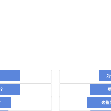
币？
为
空投？
參加
？
这些免