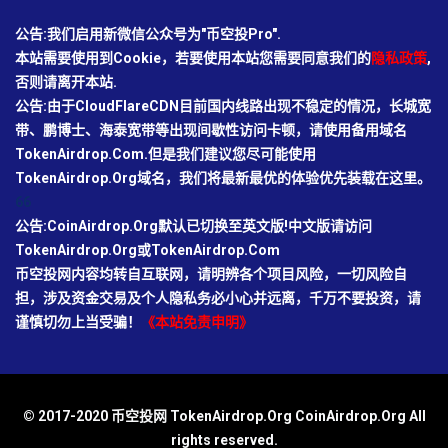
公告:我们启用新微信公众号为"币空投Pro".
本站需要使用到Cookie，若要使用本站您需要同意我们的
隐私政策
,
否则请离开本站.
公告:由于CloudFlareCDN目前国内线路出现不稳定的情况，长城宽
带、鹏博士、海泰宽带等出现间歇性访问卡顿，请使用备用域名
TokenAirdrop.Com.但是我们建议您尽可能使用
TokenAirdrop.Org域名，我们将最新最优的体验优先装载在这里。
66
公告:CoinAirdrop.Org默认已切换至英文版!中文版请访问
TokenAirdrop.Org或TokenAirdrop.Com
币空投网内容均转自互联网，请明辨各个项目风险，一切风险自
担，涉及资金交易及个人隐私务必小心并远离，千万不要投资，请
谨慎切勿上当受骗！
《本站免责申明》
© 2017-2020 币空投网 TokenAirdrop.Org CoinAirdrop.Org All
rights reserved.