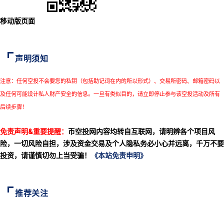
移动版页面
声明须知
注意：任何空投不会要您的私钥（包括助记词在内的所以形式）、交易所密码、邮箱密码以
及任何可能设计私人财产安全的信息。一旦有类似目的，请立即停止参与该空投活动及所有
后续步骤！
免责声明&重要提醒：
币空投网内容均转自互联网，请明辨各个项目风
险，一切风险自担，涉及资金交易及个人隐私务必小心并远离，千万不要
投资，请谨慎切勿上当受骗！
《本站免责申明》
推荐关注