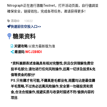
Nitrograph正在進行激勵Testnet，打开活动页面，自行儘調並
確保安全，链接钱包，完成各项任务，邀请获得更多！
活动ID
13022
快速前往空投入口>>
糖果资料
关键攻略:
以官方最新版为准
邀请码:
WCJ2B8DI
*资料兼顾表述准确具有相对完整性,供且仅供理解免费空
投羊毛部分,请勿进行任何风险操作,远离一切涉及投资&充
值等资金的部分!
PS.只有薅才有可能,不薅真是毛都没有,雨露均沾是最佳薅
羊毛策略,不过务必远离风险操作,安全第一勿碰投资和资
金,合法合规操作,规避实质与收录时描述不符/偷换内容的
项目.