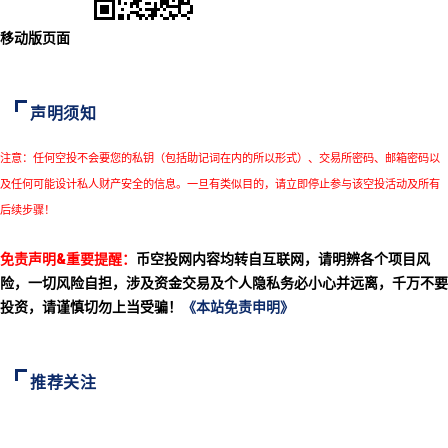
移动版页面
声明须知
注意：任何空投不会要您的私钥（包括助记词在内的所以形式）、交易所密码、邮箱密码以
及任何可能设计私人财产安全的信息。一旦有类似目的，请立即停止参与该空投活动及所有
后续步骤！
免责声明&重要提醒：
币空投网内容均转自互联网，请明辨各个项目风
险，一切风险自担，涉及资金交易及个人隐私务必小心并远离，千万不要
投资，请谨慎切勿上当受骗！
《本站免责申明》
推荐关注