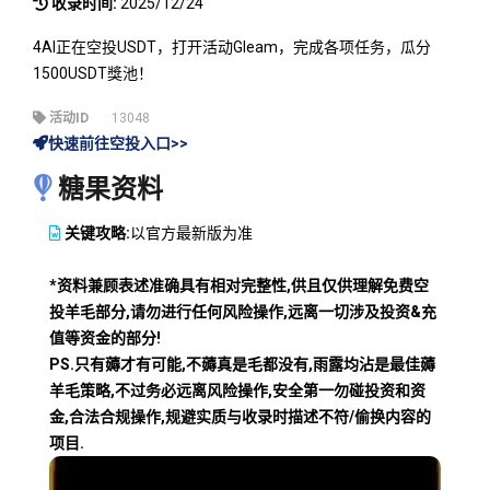
收录时间:
2025/12/24
4AI正在空投USDT，打开活动Gleam，完成各项任务，瓜分
1500USDT獎池！
活动ID
13048
快速前往空投入口>>
糖果资料
关键攻略:
以官方最新版为准
*资料兼顾表述准确具有相对完整性,供且仅供理解免费空
投羊毛部分,请勿进行任何风险操作,远离一切涉及投资&充
值等资金的部分!
PS.只有薅才有可能,不薅真是毛都没有,雨露均沾是最佳薅
羊毛策略,不过务必远离风险操作,安全第一勿碰投资和资
金,合法合规操作,规避实质与收录时描述不符/偷换内容的
项目.