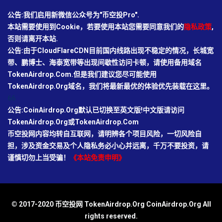
公告:我们启用新微信公众号为"币空投Pro".
本站需要使用到Cookie，若要使用本站您需要同意我们的
隐私政策
,
否则请离开本站.
公告:由于CloudFlareCDN目前国内线路出现不稳定的情况，长城宽
带、鹏博士、海泰宽带等出现间歇性访问卡顿，请使用备用域名
TokenAirdrop.Com.但是我们建议您尽可能使用
TokenAirdrop.Org域名，我们将最新最优的体验优先装载在这里。
66
公告:CoinAirdrop.Org默认已切换至英文版!中文版请访问
TokenAirdrop.Org或TokenAirdrop.Com
币空投网内容均转自互联网，请明辨各个项目风险，一切风险自
担，涉及资金交易及个人隐私务必小心并远离，千万不要投资，请
谨慎切勿上当受骗！
《本站免责申明》
© 2017-2020 币空投网 TokenAirdrop.Org CoinAirdrop.Org All
rights reserved.