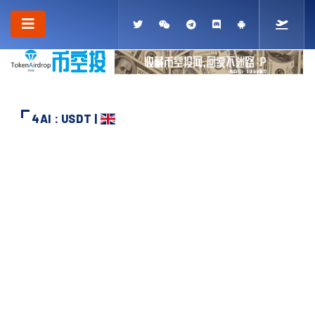
4AI : USDT |