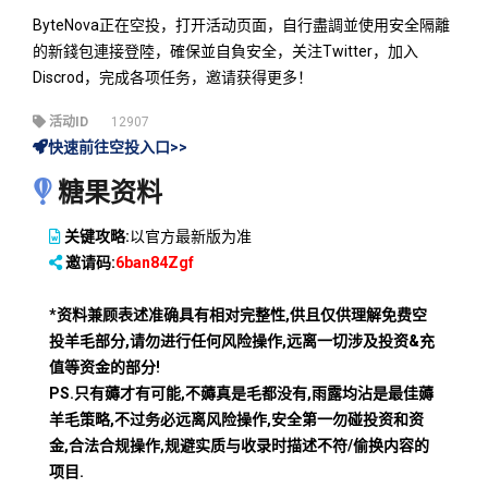
ByteNova正在空投，打开活动页面，自行盡調並使用安全隔離
的新錢包連接登陸，確保並自負安全，关注Twitter，加入
Discrod，完成各项任务，邀请获得更多！
活动ID
12907
快速前往空投入口>>
糖果资料
关键攻略:
以官方最新版为准
邀请码:
6ban84Zgf
*资料兼顾表述准确具有相对完整性,供且仅供理解免费空
投羊毛部分,请勿进行任何风险操作,远离一切涉及投资&充
值等资金的部分!
PS.只有薅才有可能,不薅真是毛都没有,雨露均沾是最佳薅
羊毛策略,不过务必远离风险操作,安全第一勿碰投资和资
金,合法合规操作,规避实质与收录时描述不符/偷换内容的
项目.