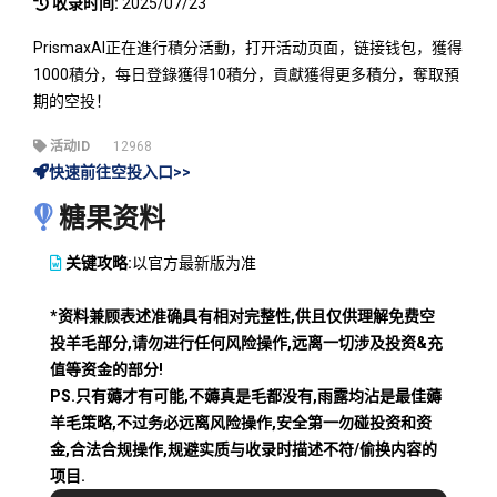
收录时间:
2025/07/23
PrismaxAI正在進行積分活動，打开活动页面，链接钱包，獲得
1000積分，每日登錄獲得10積分，貢獻獲得更多積分，奪取預
期的空投！
活动ID
12968
快速前往空投入口>>
糖果资料
关键攻略:
以官方最新版为准
*资料兼顾表述准确具有相对完整性,供且仅供理解免费空
投羊毛部分,请勿进行任何风险操作,远离一切涉及投资&充
值等资金的部分!
PS.只有薅才有可能,不薅真是毛都没有,雨露均沾是最佳薅
羊毛策略,不过务必远离风险操作,安全第一勿碰投资和资
金,合法合规操作,规避实质与收录时描述不符/偷换内容的
项目.