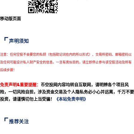
移动版页面
声明须知
注意：任何空投不会要您的私钥（包括助记词在内的所以形式）、交易所密码、邮箱密码以
及任何可能设计私人财产安全的信息。一旦有类似目的，请立即停止参与该空投活动及所有
后续步骤！
免责声明&重要提醒：
币空投网内容均转自互联网，请明辨各个项目风
险，一切风险自担，涉及资金交易及个人隐私务必小心并远离，千万不要
投资，请谨慎切勿上当受骗！
《本站免责申明》
推荐关注