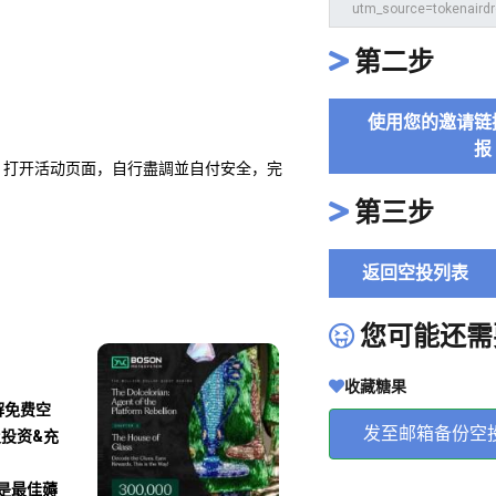
第二步
使用您的邀请链
报
二階段，打开活动页面，自行盡調並自付安全，完
第三步
返回空投列表
您可能还需
收藏糖果
解免费空
发至邮箱备份空
及投资&充
沾是最佳薅