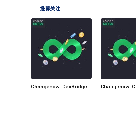
推荐关注
Changenow-CexBridge
Changenow-C