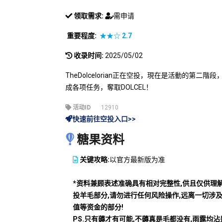
领取需求:
需申请
重要程度:
★★☆
2.7
收录时间:
2025/05/02
TheDolcelorian正在空投，現在是活動的第
成各项任务，奪取DOLCEL！
活动ID
12910
快速前往空投入口>>
糖果资料
关键攻略:
以官方最新版为准
*资料兼顾表述准确具有相对完整性,供且仅供理
投羊毛部分,请勿进行任何风险操作,远离一切涉
值等资金的部分!
PS.只有薅才有可能,不薅真是毛都没有,雨露均