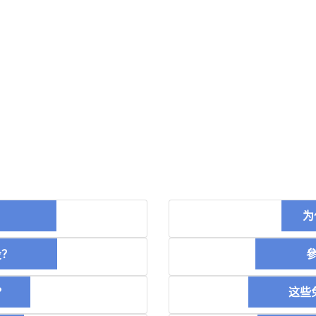
币？
为
空投？
參加
？
这些免