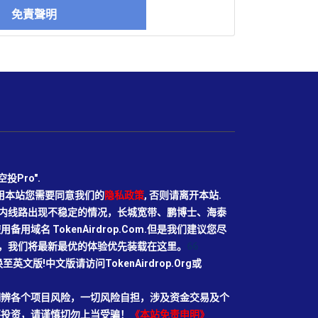
免責聲明
Pro".
使用本站您需要同意我们的
隐私政策
, 否则请离开本站.
N目前国内线路出现不稳定的情况，长城宽带、鹏博士、海泰
域名 TokenAirdrop.Com.但是我们建议您尽
rg域名，我们将最新最优的体验优先装载在这里。
66
切换至英文版!中文版请访问TokenAirdrop.Org或
明辨各个项目风险，一切风险自担，涉及资金交易及个
要投资，请谨慎切勿上当受骗！
《本站免责申明》