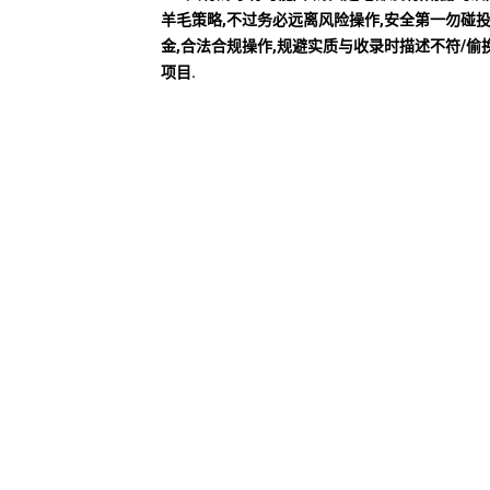
羊毛策略,不过务必远离风险操作,安全第一勿碰
金,合法合规操作,规避实质与收录时描述不符/偷
项目.