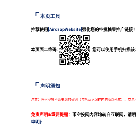
本页工具
推荐使用
[AirdropWebsite]
强化您的空投糖果推广链接
本页面二维码:
您可以使用手机扫描该
声明须知
注意：任何空投不会要您的私钥（包括助记词在内的所以形式）、交易
免责声明&重要提醒：
币空投网内容均转自互联网，请明
申明》